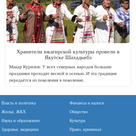
Хранители юкагирской культуры провели в
Якутске Шахадьибэ
Макар Курилов: У всех северных народов большие
праздники проходят весной и осенью. И эта традиция
передаётся из поколения в поколение.
Власть и политика
Финансы и налоги
Жильё, ЖКХ
Общество
Наука и образование
Культура
Здоровье, медицина
Право, криминал