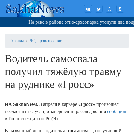
На реке в районе этно-археопарка утонули два подрост
Главная
ЧС, происшествия
Водитель самосвала
получил тяжёлую травму
на руднике «Гросс»
И
A
SakhaNews
.
3 апреля в карьере
«Гросс»
произошёл
несчастный случай, о завершении расследования
сообщили
в Госинспекции по РС(Я).
В названный день водитель автосамосвала, получивший