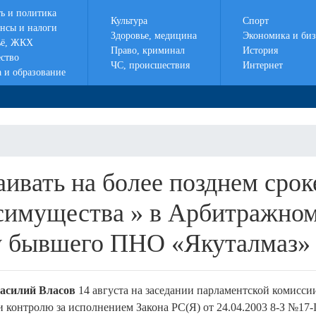
ть и политика
Культура
Спорт
нсы и налоги
Здоровье, медицина
Экономика и биз
ё, ЖКХ
Право, криминал
История
ство
ЧС, происшествия
Интернет
а и образование
ивать на более позднем срок
осимущества » в Арбитражно
у бывшего ПНО «Якуталмаз»
асилий Власов
14 августа на заседании парламентской комисси
контролю за исполнением Закона РС(Я) от 24.04.2003 8-З №17-I