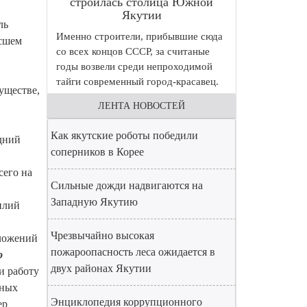
строилась столица Южной
Якутии
ль
Именно строители, прибывшие сюда
ысшем
со всех концов СССР, за считаные
годы возвели среди непроходимой
тайги современный город-красавец.
уществе,
ЛЕНТА НОВОСТЕЙ
Как якутские роботы победили
здний
соперников в Корее
сего на
Сильные дожди надвигаются на
Западную Якутию
илий
Чрезвычайно высокая
оложений
пожароопасность леса ожидается в
о
двух районах Якутии
и работу
тных
Энциклопедия коррупционного
ер