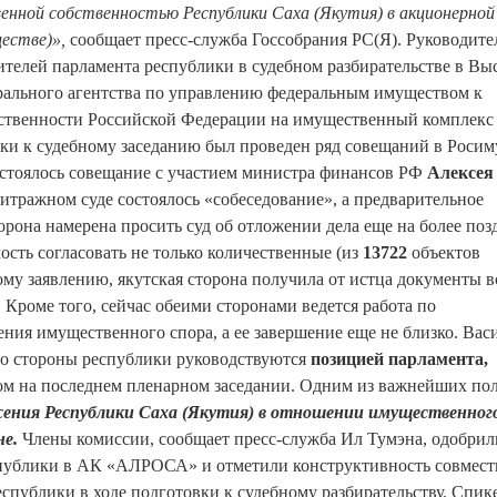
венной собственностью Республики Саха (Якутия) в акционерной
естве)»,
сообщает пресс-служба Госсобрания РС(Я). Руководите
телей парламента республики в судебном разбирательстве в В
ального агентства по управлению федеральным имуществом к
обственности Российской Федерации на имущественный комплекс
и к судебному заседанию был проведен ряд совещаний в Росим
стоялось совещание с участием министра финансов РФ
Алексея
итражном суде состоялось «собеседование», а предварительное
торона намерена просить суд об отложении дела еще на более по
ость согласовать не только количественные (из
13722
объектов
му заявлению, якутская сторона получила от истца документы в
Кроме того, сейчас обеими сторонами ведется работа по
ия имущественного спора, а ее завершение еще не близко. Вас
со стороны республики руководствуются
позицией парламента,
ом на последнем пленарном заседании. Одним из важнейших п
жения Республики Саха (Якутия) в отношении имущественног
не.
Члены комиссии, сообщает пресс-служба Ил Тумэна, одобрил
спублики в АК «АЛРОСА» и отметили конструктивность совмес
еспублики в ходе подготовки к судебному разбирательству. Спик