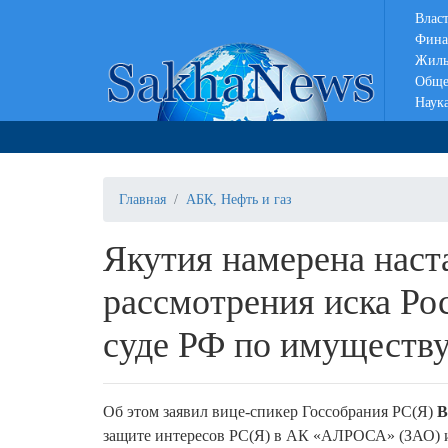
Влас
Фина
Жиль
Обще
Наук
Главная
АБК, Нефть и газ
Якутия намерена наста
рассмотрения иска Р
суде РФ по имуществ
Об этом заявил вице-спикер Госсобрания РС(Я)
В
защите интересов РС(Я) в АК «АЛРОСА» (ЗАО) и 