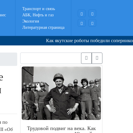
Транспорт и связь
нес
АБК, Нефть и газ
Экология
Литературная страница
Как якутские роботы победили соперников в Ко
е
м
и по
Трудовой подвиг на века. Как
II
«Об