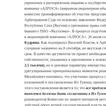
управлении и распоряжении акциями и государст
компании «АЛРОСА» (закрытом акционерном общ
комиссии проинформировал об участии представи
Арбитражном Суде по исковому заявлению Федер
Республике Саха (Якутия) о признании права с
бывшего ПНО «Якуталмаз». В процессе подготовк
в акционерной компании «АЛРОСА». 26 июля со
Кудрина.
Как подчеркнул Василий Власов, в Арб
слушание назначено на 8 сентября, но якутская с
срок. В качестве аргументов он привел необходим
собственности, указанных в приложении к исково
2,5 тысячи),
но и ценовые параметры имущества. 
урегулированию принципиальных моментов решен
Михайлович напомнил, что участники процесса 
изложенной в постановлении Ил Тумэна, принят
этого постановления является то, что
все предло
комплекса должны быть согласованы в Ил Тумэ
руководителя Комиссии по защите интересов ре
действий обеих ветвей государственной власти р