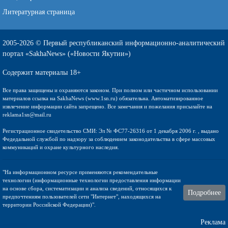
Литературная страница
2005-2026 © Первый республиканский информационно-аналитический
портал «SakhaNews» («Новости Якутии»)
Содержит материалы 18+
Все права защищены и охраняются законом. При полном или частичном использовании
материалов ссылка на SakhaNews (www.1sn.ru) обязательна. Автоматизированное
извлечение информации сайта запрещено. Все замечания и пожелания присылайте на
reklama1sn@mail.ru
Регистрационное свидетельство СМИ: Эл № ФС77-26316 от 1 декабря 2006 г. , выдано
Федедальной службой по надзору за соблюдением законодательства в сфере массовых
коммуникаций и охране культурного наследия.
"На информационном ресурсе применяются рекомендательные
технологии (информационные технологии предоставления информации
на основе сбора, систематизации и анализа сведений, относящихся к
Подробнее
предпочтениям пользователей сети "Интернет", находящихся на
территории Российской Федерации)".
Реклама