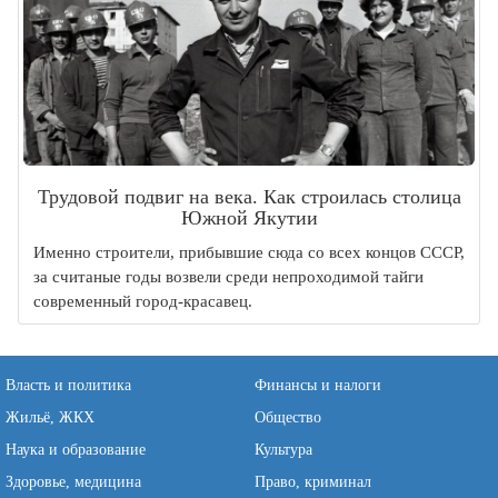
Трудовой подвиг на века. Как строилась столица
Южной Якутии
Именно строители, прибывшие сюда со всех концов СССР,
за считаные годы возвели среди непроходимой тайги
современный город-красавец.
Власть и политика
Финансы и налоги
Жильё, ЖКХ
Общество
Наука и образование
Культура
Здоровье, медицина
Право, криминал