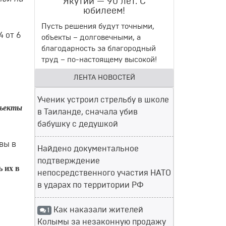
Якутии — 90 лет. С
юбилеем!
Пусть решения будут точными,
4 от 6
объекты – долговечными, а
благодарность за благородный
труд – по-настоящему высокой!
ЛЕНТА НОВОСТЕЙ
Ученик устроил стрельбу в школе
бъекты
в Таиланде, сначала убив
бабушку с дедушкой
вы в
Найдено документальное
подтверждение
ь их в
непосредственного участия НАТО
в ударах по территории РФ
Как наказали жителей
1
Колымы за незаконную продажу