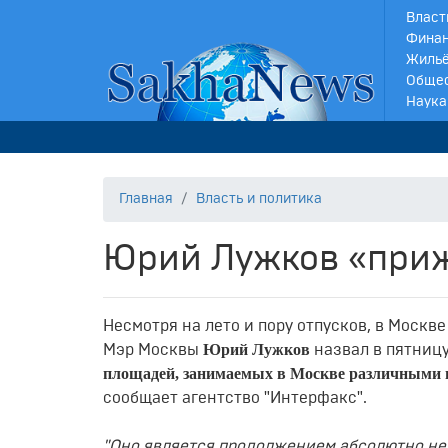
Власт
Финан
Жильё
Обще
Наука
Главная
Власть и политика
Юрий Лужков «при
Несмотря на лето и пору отпусков, в Москв
Юрий Лужков
Мэр Москвы
назвал в пятниц
площадей, занимаемых в Москве различными г
сообщает агентство "Интерфакс".
"Оно является продолжением абсолютно не