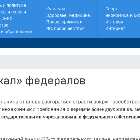
ь и политика
Культура
Спорт
сы и налоги
Здоровье, медицина
Экономика и би
, ЖКХ
Право, криминал
История
ство
ЧС, происшествия
Интернет
 и образование
жал» федералов
е начинают вновь разгораться страсти вокруг госсобстве
передаче более двух млн кв. м
у незаконными требования о
осударственными учреждениями, в федеральную собственнос
законной линии 122-го федерального закона, направлен