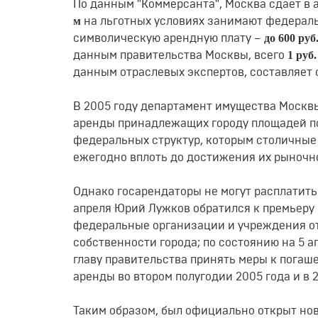
По данным "Коммерсанта", Москва сдает в
м
на льготных условиях занимают федераль
до 600 руб.
символическую арендную плату –
1 руб
данным правительства Москвы, всего
данным отраслевых экспертов, составляет
В 2005 году департамент имущества Москв
аренды принадлежащих городу площадей п
федеральных структур, которым столичные
ежегодно вплоть до достижения их рыночно
Однако госарендаторы не могут расплатить
апреля Юрий Лужков обратился к премьеру 
федеральные организации и учреждения о
собственности города; по состоянию на 5 а
главу правительства принять меры к пога
аренды во втором полугодии 2005 года и в 2
Таким образом, был официально открыт нов