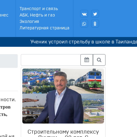
Транспорт и связь
знес
АБК, Нефть и газ
Экология
Литературная страница
Ученик устроил стрельбу в школе в Таиланде, сна
нности.
етров
ть,
Строительному комплексу
ной на