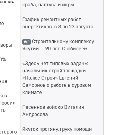
млн кв.
краба, палтуса и икры
График ремонтных работ
по
энергетиков с 8 по 23 августа
Строительному комплексу
1
оворы
Якутии — 90 лет. С юбилеем!
30%
«Здесь нет типовых задач»:
начальник стройплощадки
«Полюс Строя» Евгений
нце
Самсонов о работе в суровом
климате
я в
просил
Песенное войско Виталия
аты
Андросова
Якутск протянул руку помощи
оторого