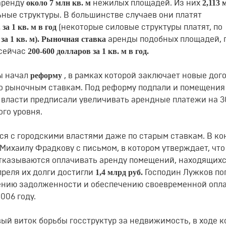
около 7 млн кв. м
2,113 
 аренду
нежилых площадей. Из них
ные структуры. В большинстве случаев они платят
 за 1 кв. м в год
(некоторые силовые структуры платят, по
. за 1 кв. м). Рыночная ставка
аренды подобных площадей, 
200-600 долларов за 1 кв. м в год.
 сейчас
реформу
ы начал
, в рамках которой заключает новые дог
о рыночным ставкам. Под реформу подпали и помещения
 власти предписали увеличивать арендные платежи на 
го уровня.
ся с городскими властями даже по старым ставкам. В ко
Михаилу Фрадкову с письмом, в котором утверждает, что
тказываются оплачивать аренду помещений, находящихс
1,4 млрд руб.
преля их долги достигли
Господин Лужков по
шению задолженности и обеспечению своевременной опл
006 году.
ый виток борьбы госструктур за недвижимость, в ходе к