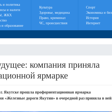
ть и политика
Культура
Спорт
нсы и налоги
Здоровье, медицина
Экономика и биз
ё, ЖКХ
Право, криминал
История
ство
ЧС, происшествия
Интернет
а и образование
удущее: компания приняла
ационной ярмарке
в г. Якутске прошла профориентационная ярмарка
я «Железные дороги Якутии» в очередной раз приняла в ней