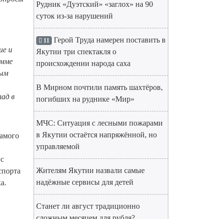
Рудник «Дуэтский» «заглох» на 90
суток из-за нарушений
Герой Труда намерен поставить в
11
ие и
Якутии три спектакля о
амме
происхождении народа саха
ным
В Мирном почтили память шахтёров,
лад в
погибших на руднике «Мир»
МЧС: Ситуация с лесными пожарами
в Якутии остаётся напряжённой, но
самого
управляемой
 с
Жителям Якутии назвали самые
спорта
надёжные сервисы для детей
а.
Станет ли август традиционно
сложным месяцем для рубля?