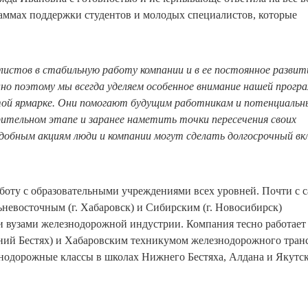
аммах поддержки студентов и молодых специалистов, которые
истов в стабильную работу компании и в ее постоянное развит
но поэтому мы всегда уделяем особенное внимание нашей прогр
той ярмарке. Они помогают будущим работникам и потенциаль
тельном этапе и заранее наметить точки пересечения своих
добным акциям люди и компании могут сделать долгосрочный вк
оту с образовательными учреждениями всех уровней. Почти с 
ьневосточным (г. Хабаровск) и Сибирским (г. Новосибирск)
 вузами железнодорожной индустрии. Компания тесно работает
ий Бестях) и Хабаровским техникумом железнодорожного тран
знодорожные классы в школах Нижнего Бестяха, Алдана и Якутск