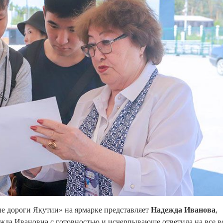
 дороги Якутии» на ярмарке представляет
Надежда Иванова
,
жда Ивановна с готовностью и исчерпывающе ответила на все 