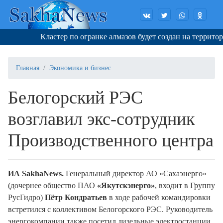
Кластер по огранке алмазов будет создан на территории
Главная
Экономика и бизнес
Белогорский РЭС
возглавил экс-сотрудник
Производственного центра
И
A
SakhaNews
.
Генеральный директор АО «Сахаэнерго»
(дочернее общество ПАО
«Якутскэнерго»
, входит в Группу
РусГидро)
Пётр Кондратьев
в ходе рабочей командировки
встретился с коллективом Белогорского РЭС. Руководитель
энергокомпании также посетил дизельные электростанции