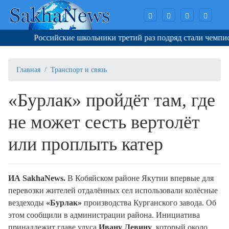
Российские школьники третий раз подряд стали чемпионами
Главная
Транспорт и связь
«Бурлак» пройдёт там, где
не может сесть вертолёт
или проплыть катер
И
A
SakhaNews
.
В Кобяйском районе Якутии впервые для
перевозки жителей отдалённых сел использовали колёсные
вездеходы
«Бурлак»
производства Курганского завода. Об
этом сообщили в администрации района. Инициатива
принадлежит главе улуса
Ивану Левину
, который около