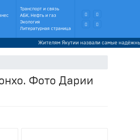
Транспорт и связь
знес
АБК, Нефть и газ
Экология
Литературная страница
Жителям Якутии назвали самые надёжные с
онхо. Фото Дарии