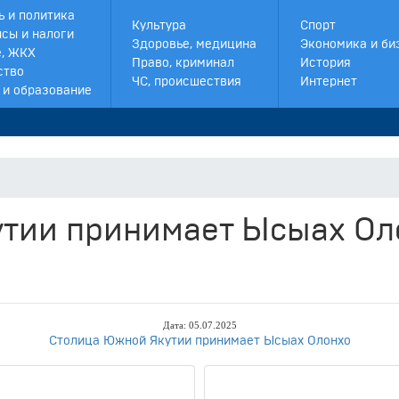
ь и политика
Культура
Спорт
сы и налоги
Здоровье, медицина
Экономика и би
, ЖКХ
Право, криминал
История
ство
ЧС, происшествия
Интернет
 и образование
тии принимает Ысыах Ол
Дата: 05.07.2025
Столица Южной Якутии принимает Ысыах Олонхо