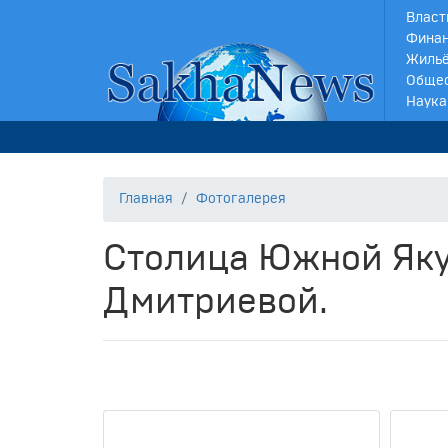
Власт
Финан
Жильё
Обще
Наука
Главная
Фотогалерея
Столица Южной Яку
Дмитриевой.