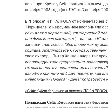
даже приобрела у Сеltiс опцион на выкуп д
декабря 2006 года (см. ДЪ" от 3 декабря 200
В "Полюсе" и ИГ АЛРОСА от комментариев от
"Норникеле" с недоумением восприняли об
речь идет о нормальной, коммерческой сде
оно было более выгодным",
- заявил «Ъ" на
заявили следующее:
"Все споры между хоз
порядке. Апеллировать к государственным 
свою очередь, Питер Ханнен вчера так пр
беспрецедентное предложение, позволяюще
готовы сделать и предложение о покупке 1
какой-то причине не будут приняты, как в
инвестиции «Полюса" - денег потребуется м
«Сеltiс будет бороться за активы ИГ "АЛРОСА"
Ирландская Сеltiс Rеsоurсеs намерена борот