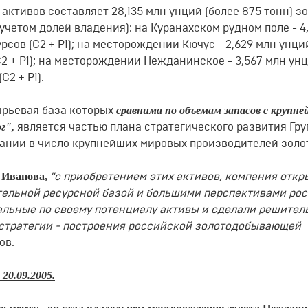
ктивов составляет 28,135 млн унций (более 875 тонн) зо
учетом долей владения): на Куранахском рудном поле - 4,
урсов (С2 + Р1); на месторождении Кючус - 2,629 млн унци
(С2 + Р1); на месторождении Нежданинское - 3,567 млн ун
С2 + Р1).
сравнима по объемам запасов с крупн
ырьевая база которых
ог",
является частью плана стратегического развития Гр
пании в число крупнейших мировых производителей золо
 Иванова,
"с приобретением этих активов, компания откр
тельной ресурсной базой и большими перспективами рос
кальные по своему потенциалу активы и сделали решите
стратегии - построения российской золотодобывающей
ов.
20.09.2005.