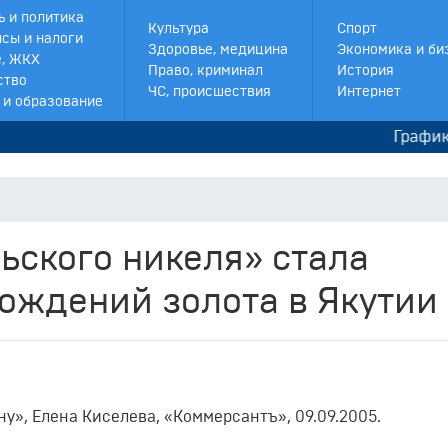
ь и политика
Культура
Спорт
сы и налоги
Здоровье, медицина
Экономика и би
, ЖКХ
Право, криминал
История
ство
ЧС, происшествия
Интернет
 и образование
График ремонт
ьского никеля» стала
ождений золота в Якутии
у», Елена Киселева, «Коммерсантъ», 09.09.2005.