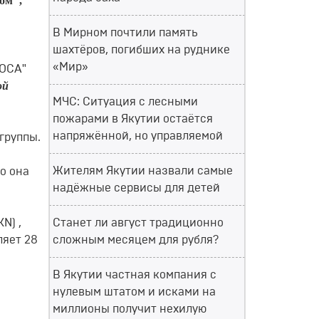
сом",
В Мирном почтили память
шахтёров, погибших на руднике
«Мир»
РОСА"
ой
МЧС: Ситуация с лесными
пожарами в Якутии остаётся
напряжённой, но управляемой
группы.
Жителям Якутии назвали самые
о она
надёжные сервисы для детей
N) ,
Станет ли август традиционно
ляет 28
сложным месяцем для рубля?
В Якутии частная компания с
нулевым штатом и исками на
миллионы получит нехилую