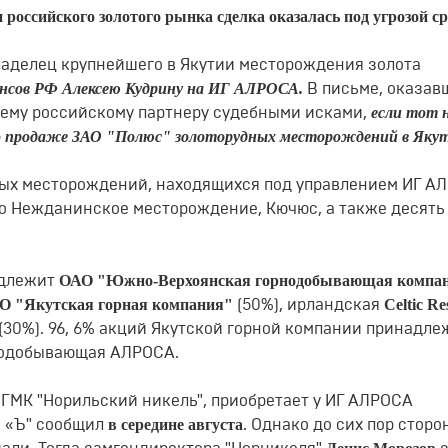
 российского золотого рынка сделка оказалась под угрозой с
овладелец крупнейшего в Якутии месторождения золота
нсов РФ Алексею Кудрину на ИГ АЛРОСА.
В письме, оказав
если тот 
ему российскому партнеру судебными исками,
о продаже ЗАО "Полюс" золоторудных месторождений в Яку
ых месторождений, находящихся под управлением ИГ А
то Нежданинское месторождение, Кючюс, а также десять
.
ОАО "Южно-Верхоянская горнодобывающая компа
адлежит
О "Якутская горная компания"
Сеltiс Rе
(50%), ирландская
(30%). 96, 6% акций Якутской горной компании принадле
азодобывающая АЛРОСА.
а ГМК "Норильский никель", приобретает у ИГ АЛРОСА
в середине августа
, «Ъ" сообщил
. Однако до сих пор сторо