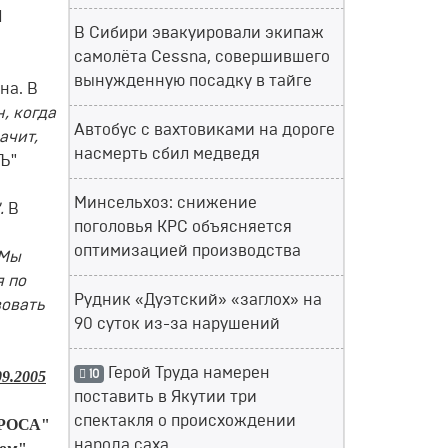
1
В Сибири эвакуировали экипаж
самолёта Cessna, совершившего
вынужденную посадку в тайге
на. В
, когда
Автобус с вахтовиками на дороге
ачит,
насмерть сбил медведя
Ъ"
Минсельхоз: снижение
.
В
поголовья КРС объясняется
оптимизацией производства
 Мы
я по
Рудник «Дуэтский» «заглох» на
вовать
90 суток из-за нарушений
Герой Труда намерен
10
9.2005
поставить в Якутии три
спектакля о происхождении
АЛРОСА"
народа саха