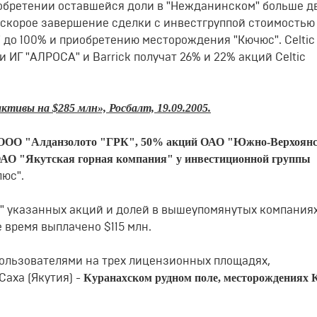
иобретении оставшейся доли в "Нежданинском" больше дв
а скорое завершение сделки с инвестгруппой стоимостью
 до 100% и приобретению месторождения "Кючюс". Сеltiс
 ИГ "АЛРОСА" и Ваrriсk получат 26% и 22% акций Сеltiс
тивы на $285 млн», Росбалт, 19.09.2005.
я ООО "Алданзолото "ГРК", 50% акций ОАО "Южно-Верхоян
АО "Якутская горная компания" у инвестиционной группы
люс".
" указанных акций и долей в вышеупомянутых компаниях
 время выплачено $115 млн.
ользователями на трех лицензионных площадях,
Куранахском рудном поле, месторождениях 
аха (Якутия) -