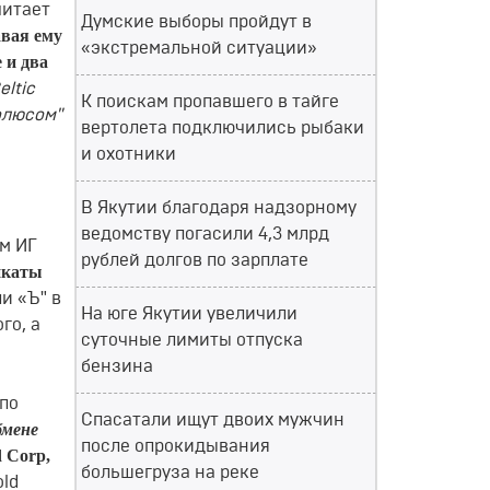
читает
Думские выборы пройдут в
вая ему
«экстремальной ситуации»
 и два
еltiс
К поискам пропавшего в тайге
олюсом"
вертолета подключились рыбаки
и охотники
В Якутии благодаря надзорному
ведомству погасили 4,3 млрд
м ИГ
рублей долгов по зарплате
икаты
и «Ъ" в
На юге Якутии увеличили
го, а
суточные лимиты отпуска
бензина
"по
Спасатали ищут двоих мужчин
бмене
после опрокидывания
 Соrр,
большегруза на реке
оld