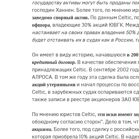
государству активы могут быть проданы по
господин Ханнен. Более того, по мнению и
заведомо спорный актив.
По данным Сеltiс, 
офшора
, владеющие 30% акций ЮВГК. Между
настаивает на своих правах владения 50% 
будет отстаивать их в судах как в России, т
в 200
Он имеет в виду историю, начавшуюся
кредитный договор.
В качестве обеспечения 
принадлежащих Сеltiс. В сентябре 2002 го
АЛРОСА. В том же году эта сделка была ос
акций утерянными
и начал процессы по вос
Сеltiс, в зарубежных судах оспариваются с
также записи в реестре акционеров ЗАО Ю
эти иски имеют х
По мнению юристов Сеltiс,
обоюдному согласию сторон". Дело в том, ч
акциями.
Более того, под сделку с россий
которая приобрела 10% акций Сеltiс. В над