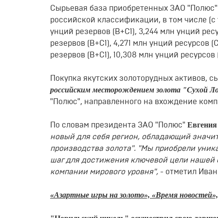
Сырьевая база приобретенных ЗАО "Полюс" а
российской классификации, в том числе (с 
унций резервов (В+С1), 3,244 млн унций рес
резервов (В+С1), 4,271 млн унций ресурсов 
резервов (В+С1), 10,308 млн унций ресурсов (
Покупка якутских золоторудных активов, с
российским месторождением золота "Сухой Л
"Полюс", направленного на вхождение ком
Евгения
По словам президента ЗАО "Полюс"
новый для себя регион, обладающий значи
производства золота". "Мы приобрели уни
шаг для достижения ключевой цели нашей 
компании мирового уровня",
- отметил Иван
«Азартные игры на золото», «Время новостей», 