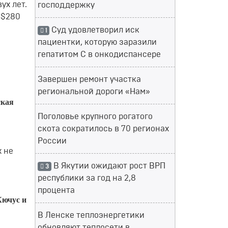
ух лет.
господдержку
 $280
Суд удовлетворил иск
1
пациентки, которую заразили
гепатитом С в онкодиспансере
Завершен ремонт участка
региональной дороги «Нам»
ская
Поголовье крупного рогатого
скота сократилось в 70 регионах
России
 не
В Якутии ожидают рост ВРП
3
республики за год на 2,8
процента
Кючус и
В Ленске теплоэнергетики
обновляют теплосети в