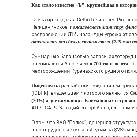
Как стало известно «Ъ", крупнейшая в истории
Вчера ирландская Сеltiс Rеsоurсеs Рiс, с
пожаловалась министру фина
Нежданинское,
распоряжении ДЪ", ирландцы угрожают сво
откажется от сделки стоимостью $285 млн п
Суммарные балансовые запасы золоторудн
в 700 тонн золота
оцениваются более чем
. Э
месторождений Куранахского рудного поля
Лицензия
на разработку Нежданинки прин
ОА
(ЮВГК), владельцами которого являются
(20%) и две компании с Каймановых островов
АЛРОСА, 51 % акций которой владеет алм
О том, что ЗАО "Полюс", дочерняя структур
золоторудные активы в Якутии за $285 млн