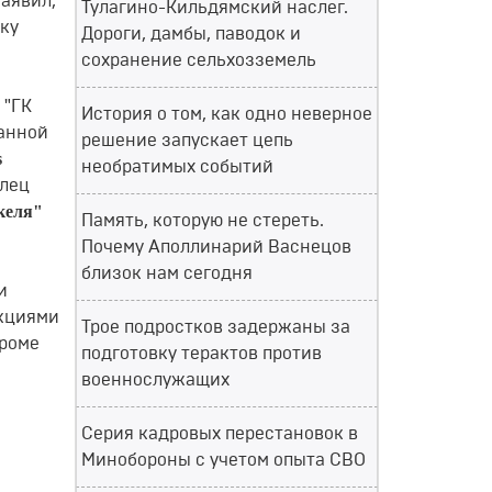
заявил,
Тулагино-Кильдямский наслег.
ку
Дороги, дамбы, паводок и
сохранение сельхозземель
 "ГК
История о том, как одно неверное
данной
решение запускает цепь
s
необратимых событий
елец
келя"
Память, которую не стереть.
Почему Аполлинарий Васнецов
близок нам сегодня
и
акциями
Трое подростков задержаны за
Кроме
подготовку терактов против
военнослужащих
Серия кадровых перестановок в
Минобороны с учетом опыта СВО