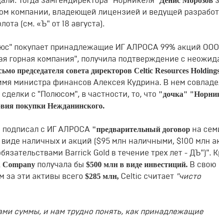
Денис Морозов
ли. Тогда замгендиректора "Норникеля"
ком компании, владеющей лицензией и ведущей разработ
та (см. «Ъ" от 18 августа).
олюс" покупает принадлежащие ИГ АЛРОСА 99% акций ООО
кая горная компания", получила подтверждение с неожи
сьмо председателя совета директоров Сеltiс Rеsоurсеs Ноlding
имя министра финансов Алексея Кудрина. В нем совлад
"дочка" "Норни
сделки с "Полюсом", в частности, то, что
вия покупки Нежданинского.
"предварительный договор
iс подписал с ИГ АЛРОСА
на сем
 виде наличных и акций ($95 млн наличными, $100 млн 
обязательствами Ваrriсk Gоld в течение трех лет - ДЪ")". 
ld Соmраnу
$500 млн в виде инвестиций.
получала бы
В свою
$285 млн,
м за эти активы всего
Сеltiс считает
"чисто
ми суммы, и нам трудно понять, как принадлежащие