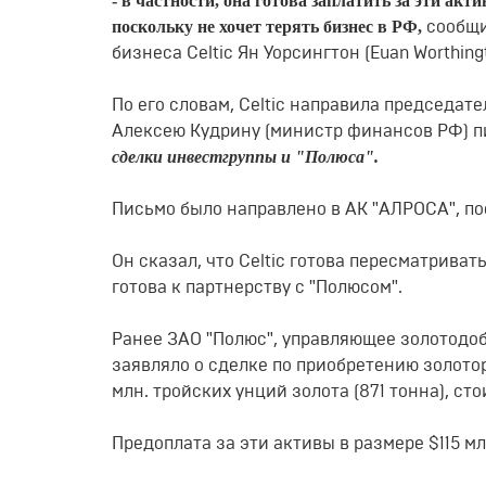
- в частности, она готова заплатить за эти ак
поскольку не хочет терять бизнес в РФ,
сообщи
бизнеса Сеltiс Ян Уорсингтон (Еuаn Wоrthingt
По его словам, Сеltiс направила председ
Алексею Кудрину (министр финансов РФ) п
сделки инвестгруппы и "Полюса".
Письмо было направлено в АК "АЛРОСА", по
Он сказал, что Сеltiс готова пересматрива
готова к партнерству с "Полюсом".
Ранее ЗАО "Полюс", управляющее золотодо
заявляло о сделке по приобретению золото
млн. тройских унций золота (871 тонна), с
Предоплата за эти активы в размере $115 м