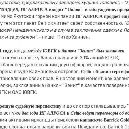
купателю, предлагающему заведомо худшие условия",
- с
ИГ АЛРОСА вводит "Полюс" в заблуждение, прода
рландцев,
ИГ АЛРОСА продает еще
помимо Якутской горной компании
 тем этот пакет Сеltiс считает своей собственностью.
"С
долей Нежданинского и в случае заключения сделки с П
ак и за рубежом",
- пишет Питер Ханнен.
1 году
между ЮВГК и банком "Зенит" был заключен
, когда
по нему в залоге у банка оказались 30% акций ЮВГК,
да банк передал эти акции двум офшорам, подконтрольны
Сеltiс объявил сертиф
порена в суде Каймановых островов.
становлению своих прав. В настоящий момент, как заявил
делки, заключенные банком "Зенит" в качестве поверенно
ВГК и ОАО ЮВГК.
орошую судебную перспективу
и до сих пор откладывались 
два года ИГ АЛРОСА и Сеltiс ведут переговоры об о
то вот уже
канадскую Ваrriсk Gоld
скими активами ирландцы привлекли
ежде окончательно закрепиться на Нежданинке Ваrriсk G