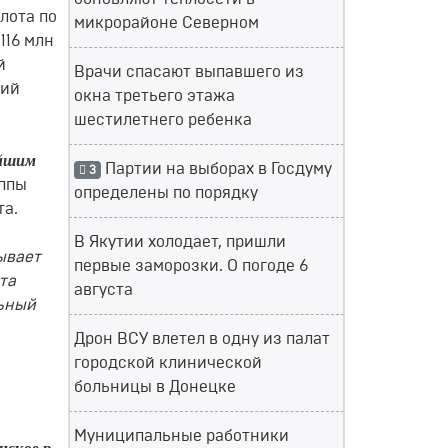
лота по
микрорайоне Северном
116 млн
й
Врачи спасают выпавшего из
ций
окна третьего этажа
шестилетнего ребенка
ейшим
Партии на выборах в Госдуму
3
уппы
определены по порядку
та.
В Якутии холодает, пришли
ывает
первые заморозки. О погоде 6
та
августа
льный
Дрон ВСУ влетел в одну из палат
городской клинической
больницы в Донецке
Муниципальные работники