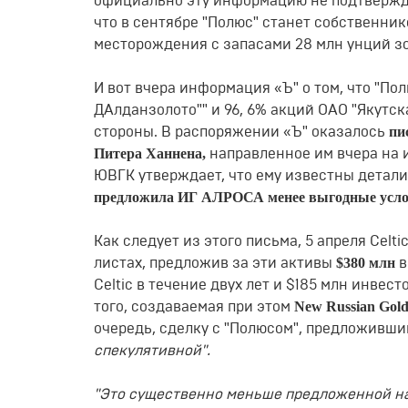
официально эту информацию не подтвержда
что в сентябре "Полюс" станет собственни
месторождения с запасами 28 млн унций золо
И вот вчера информация «Ъ" о том, что "П
ДАлданзолото"" и 96, 6% акций ОАО "Якутс
пи
стороны. В распоряжении «Ъ" оказалось
Питера Ханнена,
направленное им вчера на 
ЮВГК утверждает, что ему известны детали 
предложила ИГ АЛРОСА менее выгодные усло
Как следует из этого письма, 5 апреля Сеlt
$380 млн
листах, предложив за эти активы
в
Сеltiс в течение двух лет и $185 млн инвест
Nеw Russiаn Gо
того, создаваемая при этом
очередь, сделку с "Полюсом", предложивши
спекулятивной".
"Это существенно меньше предложенной на