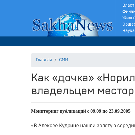
Власт
Финан
Жильё
Обще
Наука
Главная
СМИ
Как «дочка» «Норил
владельцем местор
Мониторинг публикаций с 09.09 по 23.09.2005
«В Алексее Кудрине нашли золотую середин