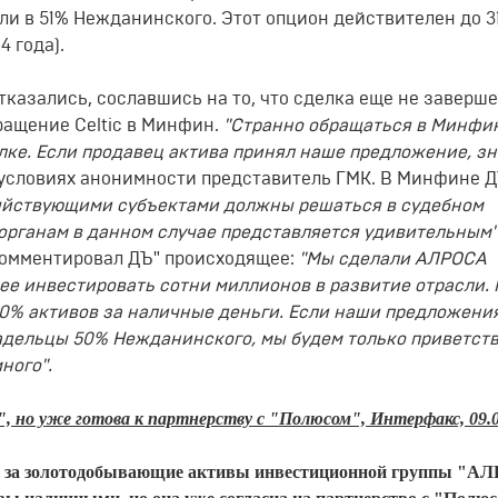
оли в 51% Нежданинского. Этот опцион действителен до 3
4 года).
казались, сославшись на то, что сделка еще не заверше
ращение Сеltiс в Минфин.
"Странно обращаться в Минфин
лке. Если продавец актива принял наше предложение, зн
 условиях анонимности представитель ГМК. В Минфине Д
яйствующими субъектами должны решаться в судебном
органам в данном случае представляется удивительным"
окомментировал ДЪ" происходящее:
"Мы сделали АЛРОСА
е инвестировать сотни миллионов в развитие отрасли.
00% активов за наличные деньги. Если наши предложени
ладельцы 50% Нежданинского, мы будем только приветст
ного".
, но уже готова к партнерству с "Полюсом", Интерфакс, 09.0
ься за золотодобывающие активы инвестиционной группы "