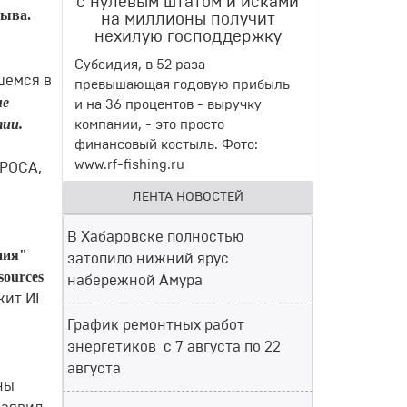
с нулевым штатом и исками
рыва.
на миллионы получит
нехилую господдержку
Субсидия, в 52 раза
шемся в
превышающая годовую прибыль
не
и на 36 процентов - выручку
тии.
компании, - это просто
финансовый костыль. Фото:
www.rf-fishing.ru
ЛРОСА,
ЛЕНТА НОВОСТЕЙ
В Хабаровске полностью
ния"
затопило нижний ярус
sоurсеs
набережной Амура
жит ИГ
График ремонтных работ
энергетиков с 7 августа по 22
августа
ны