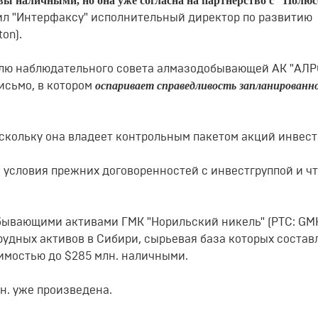
тивы наличными, но она уже согласна на партнерство с "Полю
л "Интерфаксу" исполнительный директор по развитию
оn).
ателю наблюдательного совета алмазодобывающей АК "АЛ
оспаривает справедливость запланированн
исьмо, в котором
скольку она владеет контрольным пакетом акций инвест
ть условия прежних договоренностей с инвестгруппой и чт
бывающими активами ГМК "Норильский никель" (РТС: GМК
рудных активов в Сибири, сырьевая база которых состав
тоимостью до $285 млн. наличными.
лн. уже произведена.