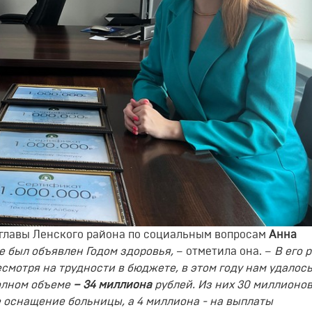
главы Ленского района по социальным вопросам
Анна
е был объявлен Годом здоровья,
– отметила она. –
В его 
смотря на трудности в бюджете, в этом году нам удалос
олном объеме
– 34 миллиона
рублей. Из них 30 миллионо
 оснащение больницы, а 4 миллиона - на выплаты