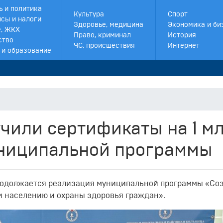
ь и политика
Культура
Спорт
сы и налоги
Здоровье, медицина
Экономика и би
, ЖКХ
Право, криминал
История
ство
ЧС, происшествия
Интернет
 и образование
чили сертификаты на 1 м
униципальной программы
родолжается реализация муниципальной программы «Со
 населению и охраны здоровья граждан».