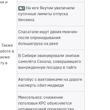
ия и
На юге Якутии увеличили
1
суточные лимиты отпуска
бензина
Спасатали ищут двоих мужчин
после опрокидывания
большегруза на реке
. Также
работе в
В Сибири эвакуировали экипаж
также
самолёта Cessna, совершившего
ту в
вынужденную посадку в тайге
Автобус с вахтовиками на дороге
насмерть сбил медведя
Минсельхоз: снижение
поголовья КРС объясняется
оптимизацией производства