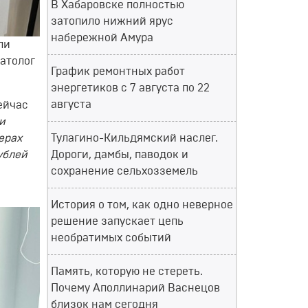
В Хабаровске полностью
затопило нижний ярус
набережной Амура
ли
атолог
График ремонтных работ
энергетиков с 7 августа по 22
августа
ейчас
и
ерах
Тулагино-Кильдямский наслег.
ублей
Дороги, дамбы, паводок и
сохранение сельхозземель
История о том, как одно неверное
решение запускает цепь
необратимых событий
Память, которую не стереть.
Почему Аполлинарий Васнецов
близок нам сегодня