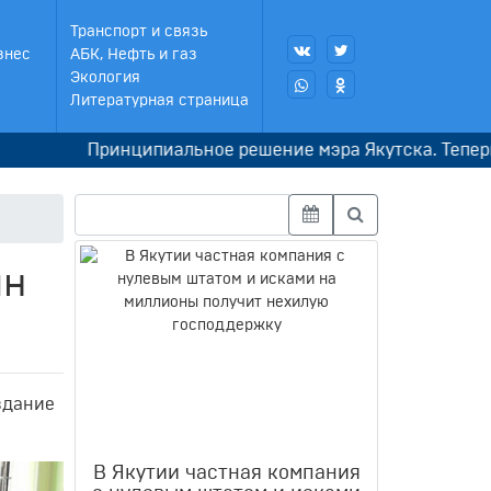
Транспорт и связь
знес
АБК, Нефть и газ
Экология
Литературная страница
Принципиальное решение мэра Якутска. Теперь округа 
лн
здание
В Якутии частная компания