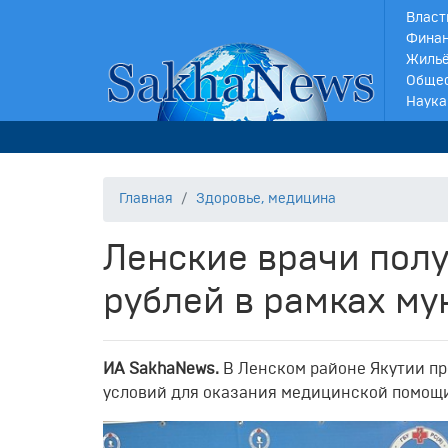
Власт
Финан
Жильё
Обще
Наука
Главная
Здоровье, медицина
Ленские врачи полу
рублей в рамках м
И
A
Sakha
N
ews.
В Ленском районе Якутии п
условий для оказания медицинской помощи