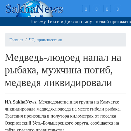
Почему Тикси и Диксон станут точкой притяжения 
Главная
ЧС, происшествия
Медведь-людоед напал на
рыбака, мужчина погиб,
медведя ликвидировали
ИА SakhaNews
. Межведомственная группа на Камчатке
ликвидировала медведя-людоеда на месте гибели рыбака.
Трагедия произошла в полутора километрах от поселка
Озерновский Усть-Большерецкого округа, сообщается на
сайте краевого правительства.