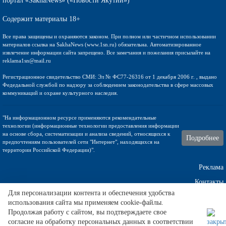
портал «SakhaNews» («Новости Якутии»)
Содержит материалы 18+
Все права защищены и охраняются законом. При полном или частичном использовании
материалов ссылка на SakhaNews (www.1sn.ru) обязательна. Автоматизированное
извлечение информации сайта запрещено. Все замечания и пожелания присылайте на
reklama1sn@mail.ru
Регистрационное свидетельство СМИ: Эл № ФС77-26316 от 1 декабря 2006 г. , выдано
Федедальной службой по надзору за соблюдением законодательства в сфере массовых
коммуникаций и охране культурного наследия.
"На информационном ресурсе применяются рекомендательные
технологии (информационные технологии предоставления информации
на основе сбора, систематизации и анализа сведений, относящихся к
Подробнее
предпочтениям пользователей сети "Интернет", находящихся на
территории Российской Федерации)".
Реклама
Контакты
Для персонализации контента и обеспечения удобства
использования сайта мы применяем cookie-файлы.
Техническа поддержка
Продолжая работу с сайтом, вы подтверждаете свое
согласие на обработку персональных данных в соответствии