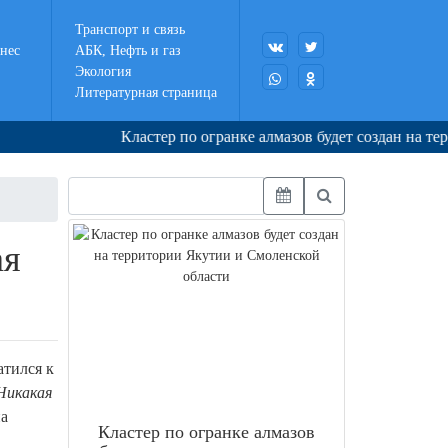
Транспорт и связь
нес
АБК, Нефть и газ
Экология
Литературная страница
Кластер по огранке алмазов будет создан на террито
ая
атился к
 Никакая
на
Кластер по огранке алмазов