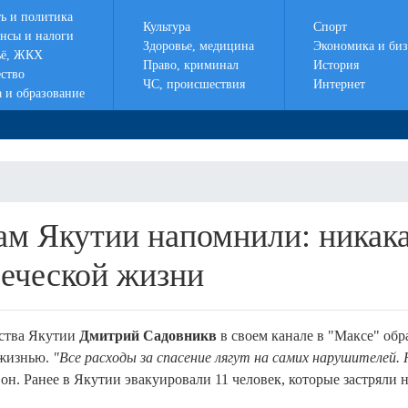
ть и политика
Культура
Спорт
нсы и налоги
Здоровье, медицина
Экономика и биз
ё, ЖКХ
Право, криминал
История
ство
ЧС, происшествия
Интернет
а и образование
ам Якутии напомнили: никак
веческой жизни
ства Якутии
Дмитрий Садовникв
в своем канале в "Максе" обр
 жизнью.
"Все расходы за спасение лягут на самих нарушителей.
л он. Ранее в Якутии эвакуировали 11 человек, которые застряли 