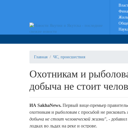
Влас
Фина
Жиль
Обще
Наук
Главная
ЧС, происшествия
Охотникам и рыболов
добыча не стоит чело
ИА SakhaNews.
Первый вице-премьер правитель
охотникам и рыболовам с просьбой не рисковать
добыча не стоит человеческой жизни"
, - добави
лодках во льдах на реке и острове.