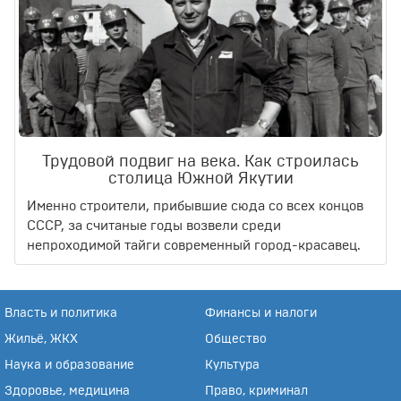
Трудовой подвиг на века. Как строилась
столица Южной Якутии
Именно строители, прибывшие сюда со всех концов
СССР, за считаные годы возвели среди
непроходимой тайги современный город-красавец.
Власть и политика
Финансы и налоги
Жильё, ЖКХ
Общество
Наука и образование
Культура
Здоровье, медицина
Право, криминал