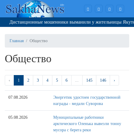
Дистанционные мошенники выманили у жительницы Якутска 37
Главная
Общество
Общество
‹
1
2
3
4
5
6
...
145
146
›
07.08.2026
Энергетик удостоен государственной
награды - медали Суворова
05.08.2026
Муниципальные работники
арктического Оленька вывезли тонну
мусора с берега реки