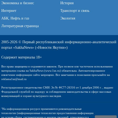
Экономика и бизнес
История
Интернет
Транспорт и связь
АБК, Нефть и газ
Экология
Литературная страница
2005-2026 © Первый республиканский информационно-аналитический
портал «SakhaNews» («Новости Якутии»)
Содержит материалы 18+
Все права защищены и охраняются законом. При полном или частичном использовании
материалов ссылка на SakhaNews (www.1sn.ru) обязательна. Автоматизированное
извлечение информации сайта запрещено. Все замечания и пожелания присылайте на
reklama1sn@mail.ru
Регистрационное свидетельство СМИ: Эл № ФС77-26316 от 1 декабря 2006 г. , выдано
Федедальной службой по надзору за соблюдением законодательства в сфере массовых
коммуникаций и охране культурного наследия.
"На информационном ресурсе применяются рекомендательные
технологии (информационные технологии предоставления информации
на основе сбора, систематизации и анализа сведений, относящихся к