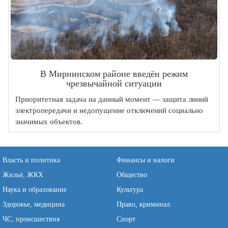
В Мирнинском районе введён режим
чрезвычайной ситуации
Приоритетная задача на данный момент — защита линий
электропередачи и недопущение отключений социально
значимых объектов.
Власть и политика
Финансы и налоги
Жильё, ЖКХ
Общество
Наука и образование
Культура
Здоровье, медицина
Право, криминал
ЧС, происшествия
Спорт