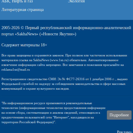
АБК, Нефть и газ
Экология
Литературная страница
2005-2026 © Первый республиканский информационно-аналитический
портал «SakhaNews» («Новости Якутии»)
Содержит материалы 18+
Все права защищены и охраняются законом. При полном или частичном использовании
материалов ссылка на SakhaNews (www.1sn.ru) обязательна. Автоматизированное
извлечение информации сайта запрещено. Все замечания и пожелания присылайте на
reklama1sn@mail.ru
Регистрационное свидетельство СМИ: Эл № ФС77-26316 от 1 декабря 2006 г. , выдано
Федедальной службой по надзору за соблюдением законодательства в сфере массовых
коммуникаций и охране культурного наследия.
"На информационном ресурсе применяются рекомендательные
технологии (информационные технологии предоставления информации
на основе сбора, систематизации и анализа сведений, относящихся к
Подробнее
предпочтениям пользователей сети "Интернет", находящихся на
территории Российской Федерации)".
Реклама