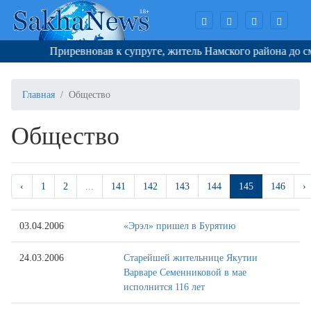
Приревновав к супруге, житель Намского района до смерт
Главная
Общество
Общество
‹
1
2
...
141
142
143
144
145
146
›
03.04.2006
«Эрэл» пришел в Бурятию
24.03.2006
Старейшей жительнице Якутии
Варваре Семенниковой в мае
исполнится 116 лет