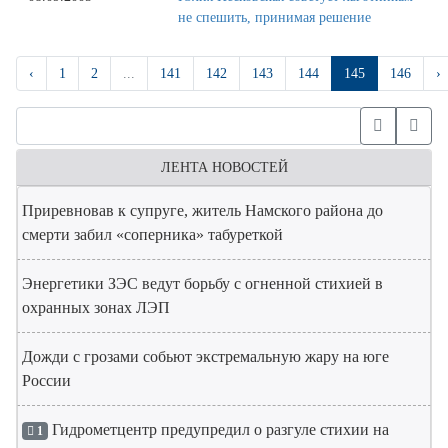
не спешить, принимая решение
‹
1
2
...
141
142
143
144
145
146
›
ЛЕНТА НОВОСТЕЙ
Приревновав к супруге, житель Намского района до
смерти забил «соперника» табуреткой
Энергетики ЗЭС ведут борьбу с огненной стихией в
охранных зонах ЛЭП
Дожди с грозами собьют экстремальную жару на юге
России
Гидрометцентр предупредил о разгуле стихии на
1