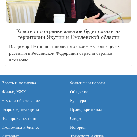
Кластер по огранке алмазов будет создан на
территории Якутии и Смоленской области
Владимир Путин постановил это своим указом в целях
развития в Российской Федерации отрасли огранки
алмазовю
Власть и политика
Финансы и налоги
Жильё, ЖКХ
Общество
Наука и образование
Культура
Здоровье, медицина
Право, криминал
ЧС, происшествия
Спорт
Экономика и бизнес
История
Интернет
Транспорт и связь