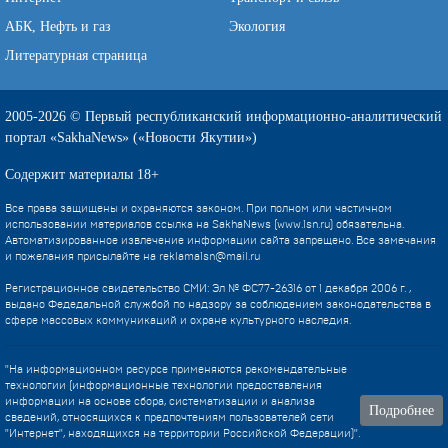
АБК, Нефть и газ
Экология
Литературная страница
2005-2026 © Первый республиканский информационно-аналитический
портал «SakhaNews» («Новости Якутии»)
Содержит материалы 18+
Все права защищены и охраняются законом. При полном или частичном
использовании материалов ссылка на SakhaNews (www.1sn.ru) обязательна.
Автоматизированное извлечение информации сайта запрещено. Все замечания
и пожелания присылайте на
reklama1sn@mail.ru
Регистрационное свидетельство СМИ: Эл № ФС77-26316 от 1 декабря 2006 г. ,
выдано Федедальной службой по надзору за соблюдением законодательства в
сфере массовых коммуникаций и охране культурного наследия.
"На информационном ресурсе применяются рекомендательные
технологии (информационные технологии предоставления
информации на основе сбора, систематизации и анализа
Подробнее
сведений, относящихся к предпочтениям пользователей сети
"Интернет", находящихся на территории Российской Федерации)".