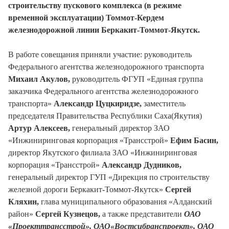
строительству пускового комплекса (в режиме
временной эксплуатации) Томмот-Кердем
железнодорожной линии Беркакит-Томмот-Якутск.
В работе совещания приняли участие: руководитель
Федерального агентства железнодорожного транспорта
Михаил Акулов,
руководитель ФГУП «Единая группа
заказчика Федерального агентства железнодорожного
транспорта»
Александр Цуцкиридзе,
заместитель
председателя Правительства Республики Саха(Якутия)
Артур Алексеев,
генеральный директор ЗАО
«Инжиниринговая корпорация «Трансстрой»
Ефим Басин,
директор Якутского филиала ЗАО «Инжиниринговая
корпорация «Трансстрой»
Александр Дудников,
генеральный директор ГУП «Дирекция по строительству
железной дороги Беркакит-Томмот-Якутск»
Сергей
Кляхин,
глава муниципального образования «Алданский
район»
Сергей Кузнецов,
а также представители
ОАО
«Проекттрансстрой», ОАО«Востсибранспроект», ОАО