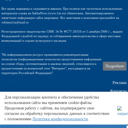
Все права защищены и охраняются законом. При полном или частичном использовании
материалов ссылка на SakhaNews (www.1sn.ru) обязательна. Автоматизированное
извлечение информации сайта запрещено. Все замечания и пожелания присылайте на
reklama1sn@mail.ru
Регистрационное свидетельство СМИ: Эл № ФС77-26316 от 1 декабря 2006 г. , выдано
Федедальной службой по надзору за соблюдением законодательства в сфере массовых
коммуникаций и охране культурного наследия.
"На информационном ресурсе применяются рекомендательные
технологии (информационные технологии предоставления информации
на основе сбора, систематизации и анализа сведений, относящихся к
Подробнее
предпочтениям пользователей сети "Интернет", находящихся на
территории Российской Федерации)".
Реклама
Контакты
Для персонализации контента и обеспечения удобства
использования сайта мы применяем cookie-файлы.
Техническа поддержка
Продолжая работу с сайтом, вы подтверждаете свое
согласие на обработку персональных данных в соответствии
с положениями
Политики конфиденциальности
.