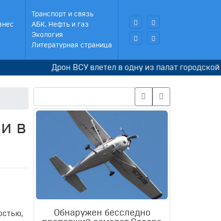
Транспорт и связь
знес
АБК, Нефть и газ
Экология
Литературная страница
Дрон ВСУ влетел в одну из палат городской кли
и в
Обнаружен бесследно
остью,