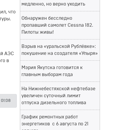
медленно, но верно уходить
ил, что
Обнаружен бесследно
туры.
пропавший самолет Cessna 182.
Пилоты живы!
Взрыв на «уральской Рублёвке»:
покушение на создателя «Упыря»
ой АЭС
го в
Мэрия Якутска готовится к
главным выборам года
На Нижнебестяхской нефтебазе
увеличен суточный лимит
2 01:08
отпуска дизельного топлива
График ремонтных работ
энергетиков с 6 августа по 21