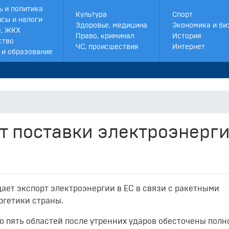
ь и политика
Культура
Спорт
сы и налоги
Здоровье, медицина
Экономика и би
, ЖКХ
Право, криминал
История
ство
ЧС, происшествия
Интернет
 и образование
т поставки электроэнерги
щает экспорт электроэнергии в ЕС в связи с ракетными
ргетики страны.
о пять областей после утренних ударов обесточены полн