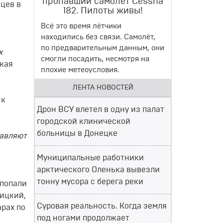
пропавший самолет Cessna
цев в
182. Пилоты живы!
Всё это время лётчики
находились без связи. Самолёт,
по предварительным данным, они
х
смогли посадить, несмотря на
кая
плохие метеоусловия.
ЛЕНТА НОВОСТЕЙ
 к
Дрон ВСУ влетел в одну из палат
городской клинической
больницы в Донецке
тавляют
Муниципальные работники
арктического Оленька вывезли
тонну мусора с берега реки
 попали
ницкий,
Суровая реальность. Когда земля
арах по
под ногами продолжает