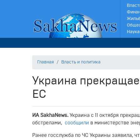
Власт
Финан
Жильё
Обще
Наука
Главная
Власть и политика
Украина прекращае
ЕС
ИА SakhaNews.
Украина с 11 октября прекра
обстрелами,
сообщили
в министерстве эне
Ранее госслужба по ЧС Украины заявила, чт