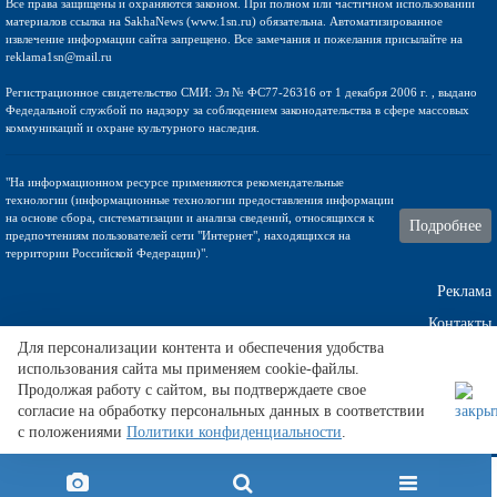
Все права защищены и охраняются законом. При полном или частичном использовании
материалов ссылка на SakhaNews (www.1sn.ru) обязательна. Автоматизированное
извлечение информации сайта запрещено. Все замечания и пожелания присылайте на
reklama1sn@mail.ru
Регистрационное свидетельство СМИ: Эл № ФС77-26316 от 1 декабря 2006 г. , выдано
Федедальной службой по надзору за соблюдением законодательства в сфере массовых
коммуникаций и охране культурного наследия.
"На информационном ресурсе применяются рекомендательные
технологии (информационные технологии предоставления информации
на основе сбора, систематизации и анализа сведений, относящихся к
Подробнее
предпочтениям пользователей сети "Интернет", находящихся на
территории Российской Федерации)".
Реклама
Контакты
Для персонализации контента и обеспечения удобства
Техническа поддержка
использования сайта мы применяем cookie-файлы.
Продолжая работу с сайтом, вы подтверждаете свое
согласие на обработку персональных данных в соответствии
с положениями
Политики конфиденциальности
.