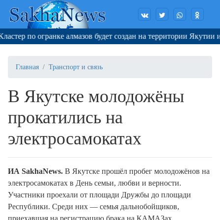
ер по огранке алмазов будет создан на территории Якутии и См
Главная
Транспорт и связь
В Якутске молодожёны
прокатились на
электросамокатах
ИА SakhaNews.
В Якутске прошёл пробег молодожёнов на
электросамокатах в День семьи, любви и верности.
Участники проехали от площади Дружбы до площади
Республики. Среди них — семья дальнобойщиков,
приехавшая на регистрацию брака на КАМАЗах.