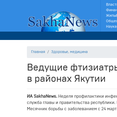
Власт
Финан
Жильё
Обще
Наука
Главная
Здоровье, медицина
Ведущие фтизиатр
в районах Якутии
ИА SakhaNews.
Неделя профилактики инфек
служба главы и правительства республики.
Месячник борьбы с заболеванием с 24 марта