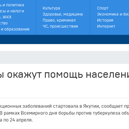
ь и политика
Культура
Спорт
сы и налоги
Здоровье, медицина
Экономика и би
, ЖКХ
Право, криминал
История
ство
ЧС, происшествия
Интернет
 и образование
ы окажут помощь населе
ционных заболеваний стартовала в Якутии, сообщает п
 В рамках Всемирного дня борьбы против туберкулеза об
 по 24 апреля.