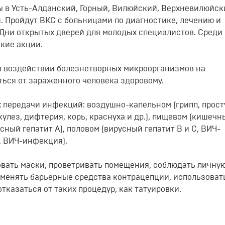
 в Усть-Алданский, Горный, Вилюйский, Верхневилюйск
. Пройдут ВКС с больницами по диагностике, лечению и
 Дни открытых дверей для молодых специалистов. Среди
кие акции.
 воздействии болезнетворных микроорганизмов на
ться от зараженного человека здоровому.
 передачи инфекций: воздушно-капельном (грипп, прос
кулез, дифтерия, корь, краснуха и др.), пищевом (кишечн
ный гепатит А), половом (вирусный гепатит В и С, ВИЧ-
, ВИЧ-инфекция).
вать маски, проветривать помещения, соблюдать личну
рименять барьерные средства контрацепции, использоват
казаться от таких процедур, как татуировки.