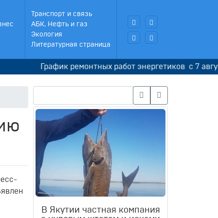
Транспорт и связь
знес
АБК, Нефть и газ
Экология
Литературная страница
График ремонтных работ энергетиков с 7 августа по
нию
ресс-
ъявлен
В Якутии частная компания