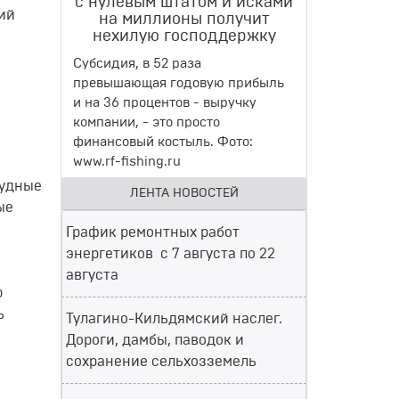
с нулевым штатом и исками
ий
на миллионы получит
нехилую господдержку
Субсидия, в 52 раза
превышающая годовую прибыль
и на 36 процентов - выручку
компании, - это просто
финансовый костыль. Фото:
www.rf-fishing.ru
тудные
ЛЕНТА НОВОСТЕЙ
ые
График ремонтных работ
энергетиков с 7 августа по 22
августа
ю
ь
Тулагино-Кильдямский наслег.
Дороги, дамбы, паводок и
сохранение сельхозземель