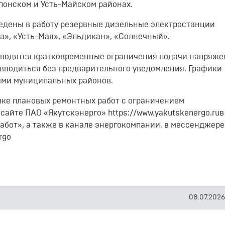
понском и Усть-Майском районах.
ведены в работу резервные дизельные электростанции
а», «Усть-Мая», «Эльдикан», «Солнечный».
зводятся кратковременные ограничения подачи напряже
 вводиться без предварительного уведомления. Графики
ями муниципальных районов.
ике плановых ремонтных работ с ограничением
йте ПАО «Якутскэнерго» https://www.yakutskenergo.ruв
бот», а также в канале энергокомпании. в мессенджере
rgo
08.07.2026