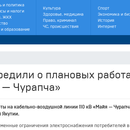
ь и политика
Культура
Спорт
сы и налоги
Здоровье, медицина
Экономика и би
, ЖКХ
Право, криминал
История
ство
ЧС, происшествия
Интернет
 и образование
редили о плановых работ
я — Чурапча»
оты на кабельно-воздушной линии 110 кВ «Майя — Чурапч
 Якутии.
временные ограничения электроснабжения потребителей в