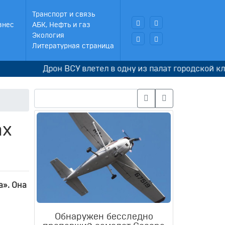
Транспорт и связь
знес
АБК, Нефть и газ
Экология
Литературная страница
Дрон ВСУ влетел в одну из палат городской клинич
ах
а». Она
Обнаружен бесследно