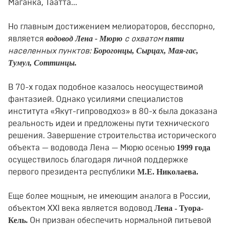
Маганка, Таатта...
Но главным достижением мелиораторов, бесспорно,
водовод Лена - Мюрю
пяти
является
с охватом
Борогонцы, Сырцах, Мая-гас,
населенных пунктов:
Тумул, Соттинцы.
В 70-х годах подобное казалось неосуществимой
фантазией. Однако усилиями специалистов
института «Якут-гипроводхоз» в 80-х была доказана
реальность идеи и предложены пути технического
решения. Завершение строительства исторического
1999 года
объекта — водовода Лена — Мюрю осенью
осуществилось благодаря личной поддержке
М.Е. Николаева.
первого президента республики
Еще более мощным, не имеющим аналога в России,
Лена - Туора-
объектом XXI века является водовод
Кель.
Он призван обеспечить нормальной питьевой