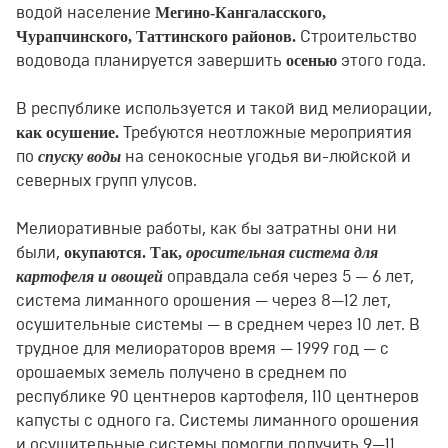
Мегино-Кангаласского,
водой население
Чурапчинского, Таттинского районов.
Строительство
осенью
водовода планируется завершить
этого года.
В республике используется и такой вид мелиорации,
как осушение.
Требуются неотложные мероприятия
спуску воды
по
на сенокосные угодья ви-люйской и
северных групп улусов.
Мелиоративные работы, как бы затратны они ни
окупаются. Так,
оросительная система для
были,
картофеля и овощей
оправдала себя через 5 — 6 лет,
система лиманного орошения — через 8—12 лет,
осушительные системы — в среднем через 10 лет. В
трудное для мелиораторов время — 1999 год — с
орошаемых земель получено в среднем по
республике 90 центнеров картофеля, 110 центнеров
капусты с одного га. Системы лиманного орошения
и осушительные системы помогли получить 9—11