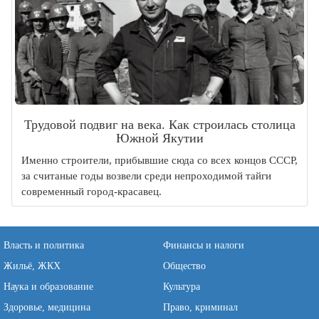
Трудовой подвиг на века. Как строилась столица
Южной Якутии
Именно строители, прибывшие сюда со всех концов СССР,
за считаные годы возвели среди непроходимой тайги
современный город-красавец.
Власть и политика
Финансы и налоги
Жильё, ЖКХ
Общество
Наука и образование
Культура
Здоровье, медицина
Право, криминал