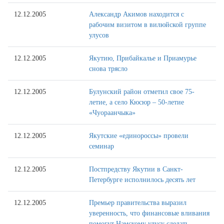
12.12.2005
Александр Акимов находится с
рабочим визитом в вилюйской группе
улусов
12.12.2005
Якутию, Прибайкалье и Приамурье
снова трясло
12.12.2005
Булунский район отметил свое 75-
летие, а село Кюсюр – 50-летие
«Чуораанчыка»
12.12.2005
Якутские «единороссы» провели
семинар
12.12.2005
Постпредству Якутии в Санкт-
Петербурге исполнилось десять лет
12.12.2005
Премьер правительства выразил
уверенность, что финансовые вливания
помогут Намскому улусу сделать