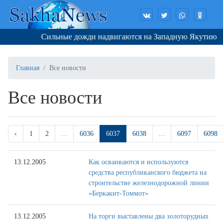
Сильные дожди надвигаются на Западную Якутию
Главная
Все новости
Все новости
‹
1
2
...
6036
6037
6038
...
6097
6098
13.12.2005
Как осваиваются и используются
средства республиканского бюджета на
строительстве железнодорожной линии
«Беркакит-Томмот»
13.12.2005
На торги выставлены два золоторудных