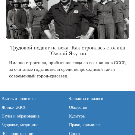
Трудовой подвиг на века. Как строилась столица
Южной Якутии
Именно строители, прибывшие сюда со всех концов СССР,
за считаные годы возвели среди непроходимой тайги
современный город-красавец.
Власть и политика
Финансы и налоги
Жильё, ЖКХ
Общество
Наука и образование
Культура
Здоровье, медицина
Право, криминал
ЧС, происшествия
Спорт