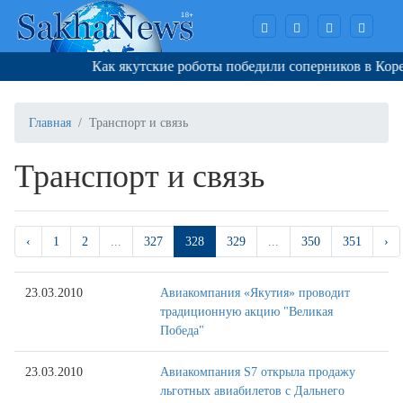
Как якутские роботы победили соперников в Корее
Главная
Транспорт и связь
Транспорт и связь
‹
1
2
...
327
328
329
...
350
351
›
23.03.2010
Авиакомпания «Якутия» проводит
традиционную акцию "Великая
Победа"
23.03.2010
Авиакомпания S7 открыла продажу
льготных авиабилетов с Дальнего