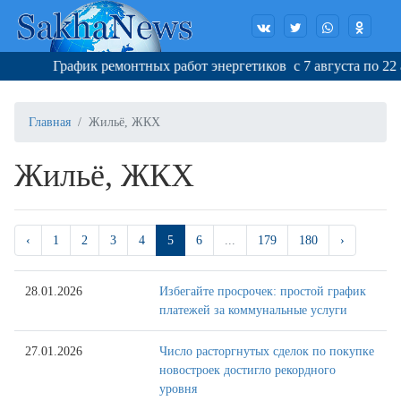
График ремонтных работ энергетиков с 7 августа по 22 авгу
Главная
Жильё, ЖКХ
Жильё, ЖКХ
‹
1
2
3
4
5
6
...
179
180
›
28.01.2026
Избегайте просрочек: простой график
платежей за коммунальные услуги
27.01.2026
Число расторгнутых сделок по покупке
новостроек достигло рекордного
уровня