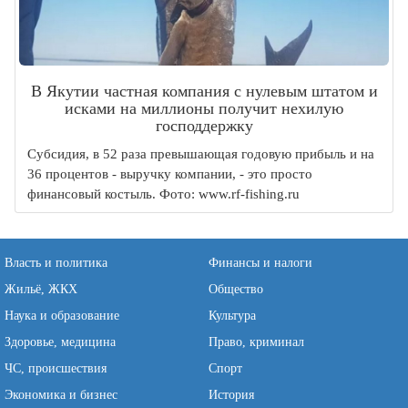
В Якутии частная компания с нулевым штатом и
исками на миллионы получит нехилую
господдержку
Субсидия, в 52 раза превышающая годовую прибыль и на
36 процентов - выручку компании, - это просто
финансовый костыль. Фото: www.rf-fishing.ru
Власть и политика
Финансы и налоги
Жильё, ЖКХ
Общество
Наука и образование
Культура
Здоровье, медицина
Право, криминал
ЧС, происшествия
Спорт
Экономика и бизнес
История