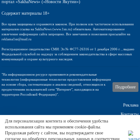
портал «SakhaNews» («Новости Якутии»)
Содержит материалы 18+
Все права защищены и охраняются законом. При полном или частичном использовании
материалов ссылка на SakhaNews (www.1sn.ru) обязательна. Автоматизированное
извлечение информации сайта запрещено. Все замечания и пожелания присылайте на
reklama1sn@mail.ru
Регистрационное свидетельство СМИ: Эл № ФС77-26316 от 1 декабря 2006 г. , выдано
Федедальной службой по надзору за соблюдением законодательства в сфере массовых
коммуникаций и охране культурного наследия.
"На информационном ресурсе применяются рекомендательные
технологии (информационные технологии предоставления информации
на основе сбора, систематизации и анализа сведений, относящихся к
Подробнее
предпочтениям пользователей сети "Интернет", находящихся на
территории Российской Федерации)".
Реклама
Контакты
Для персонализации контента и обеспечения удобства
использования сайта мы применяем cookie-файлы.
Техническа поддержка
Продолжая работу с сайтом, вы подтверждаете свое
согласие на обработку персональных данных в соответствии