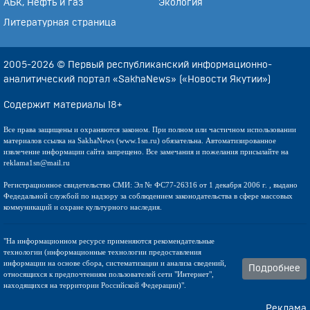
АБК, Нефть и газ
Экология
Литературная страница
2005-2026 © Первый республиканский информационно-
аналитический портал «SakhaNews» («Новости Якутии»)
Содержит материалы 18+
Все права защищены и охраняются законом. При полном или частичном использовании
материалов ссылка на SakhaNews (www.1sn.ru) обязательна. Автоматизированное
извлечение информации сайта запрещено. Все замечания и пожелания присылайте на
reklama1sn@mail.ru
Регистрационное свидетельство СМИ: Эл № ФС77-26316 от 1 декабря 2006 г. , выдано
Федедальной службой по надзору за соблюдением законодательства в сфере массовых
коммуникаций и охране культурного наследия.
"На информационном ресурсе применяются рекомендательные
технологии (информационные технологии предоставления
информации на основе сбора, систематизации и анализа сведений,
Подробнее
относящихся к предпочтениям пользователей сети "Интернет",
находящихся на территории Российской Федерации)".
Реклама