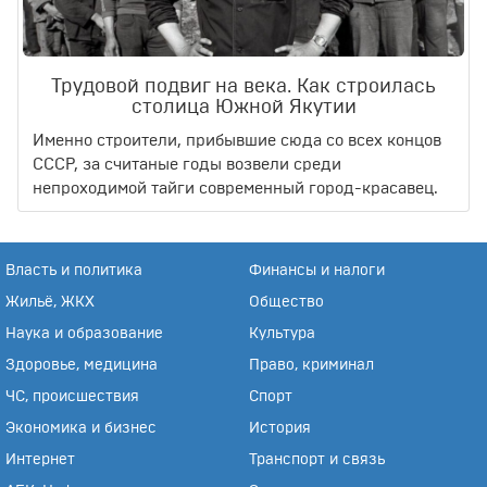
Трудовой подвиг на века. Как строилась
столица Южной Якутии
Именно строители, прибывшие сюда со всех концов
СССР, за считаные годы возвели среди
непроходимой тайги современный город-красавец.
Власть и политика
Финансы и налоги
Жильё, ЖКХ
Общество
Наука и образование
Культура
Здоровье, медицина
Право, криминал
ЧС, происшествия
Спорт
Экономика и бизнес
История
Интернет
Транспорт и связь