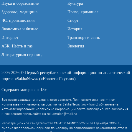
Наука и образование
Культура
Здоровье, медицина
Право, криминал
ЧС, происшествия
Спорт
Экономика и бизнес
История
Интернет
Транспорт и связь
АБК, Нефть и газ
Экология
Литературная страница
2005-2026 © Первый республиканский информационно-аналитический
портал «SakhaNews» («Новости Якутии»)
Содержит материалы 18+
Все права защищены и охраняются законом. При полном или частичном
использовании материалов ссылка на SakhaNews (www.1sn.ru) обязательна.
Автоматизированное извлечение информации сайта запрещено. Все замечания
и пожелания присылайте на
reklama1sn@mail.ru
Регистрационное свидетельство СМИ: Эл № ФС77-26316 от 1 декабря 2006 г. ,
выдано Федедальной службой по надзору за соблюдением законодательства в