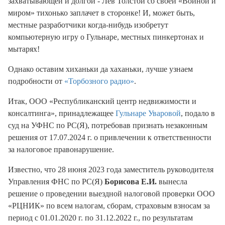
захватывающей и долгой - Лев Толстой со своей «Войной и
миром» тихонько заплачет в сторонке! И, может быть,
местные разработчики когда-нибудь изобретут
компьютерную игру о Гульнаре, местных пинкертонах и
мытарях!
Однако оставим хиханьки да хаханьки, лучше узнаем
подробности от
«Торбозного радио»
.
Итак, ООО «Республиканский центр недвижимости и
консалтинга», принадлежащее
Гульнаре Уваровой
, подало в
суд на УФНС по РС(Я), потребовав признать незаконным
решения от 17.07.2024 г. о привлечении к ответственности
за налоговое правонарушение.
Известно, что 28 июня 2023 года заместитель руководителя
Управления ФНС по РС(Я)
Борисова Е.И.
вынесла
решение о проведении выездной налоговой проверки ООО
«РЦНИК» по всем налогам, сборам, страховым взносам за
период с 01.01.2020 г. по 31.12.2022 г., по результатам