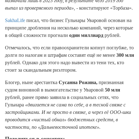
назначила лишь в 2023 году, в результате чего 2019 год
выпал из проверяемого периода»,
- констатируют «Торбаза».
SakhaLife
писал, что бизнес Гульнары Уваровой основан на
принципе дробления на несколько компаний, через которые
в общей сложности прогнали
один миллиард
рублей.
Отмечалось, что если правоохранители копнут поглубже, то
долги по налогам и штрафам составят ещё не менее
300 млн
рублей. Однако для этого надо вывести из тени тех, кто
стоит за скандальным риэлтором.
Блогер, ныне арестантка
Сусанна Рожина,
признанная
судом виновной в вымогательстве у Уваровой
50 млн
рублей, ранее прямо заявила в социальных сетях, что
Гульнара
«двигается не сама по себе, а в тесной связке с
застройщиками. И не просто в связке, а через её ООО-шки
проводится «чистый обнал» бюджетных средств, в
частности, по «Дальневосточной ипотеке».
Поделиться в соцсетях: