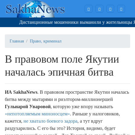
Дистанционные мошенники выманили у жительницы Якутс
Главная
Право, криминал
В правовом поле Якутии
началась эпичная битва
ИА Sakha
N
ews
. В правовом пространстве Якутии началась
битва между мытарями и риэлтором-миллионершей
Гульнарой Уваровой
, которую уже впору называть
«непотопляемым миноносцем»
. Раньше у налоговиков,
кажется,
не хватало боевого задора
, а тут вдруг
раздухарились. С его бы это? История, видимо, будет