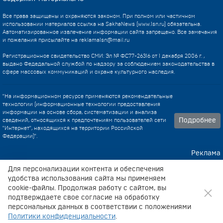
Все права защищены и охраняются законом. При полном или частичном
использовании материалов ссылка на SakhaNews (www.1sn.ru) обязательна.
Автоматизированное извлечение информации сайта запрещено. Все замечания
и пожелания присылайте на
reklama1sn@mail.ru
Регистрационное свидетельство СМИ: Эл № ФС77-26316 от 1 декабря 2006 г. ,
выдано Федедальной службой по надзору за соблюдением законодательства в
сфере массовых коммуникаций и охране культурного наследия.
"На информационном ресурсе применяются рекомендательные
технологии (информационные технологии предоставления
информации на основе сбора, систематизации и анализа
Подробнее
сведений, относящихся к предпочтениям пользователей сети
"Интернет", находящихся на территории Российской
Федерации)".
Реклама
Контакты
Для персонализации контента и обеспечения
удобства использования сайта мы применяем
cookie-файлы. Продолжая работу с сайтом, вы
Техническа поддержка
подтверждаете свое согласие на обработку
персональных данных в соответствии с положениями
Политики конфиденциальности
.