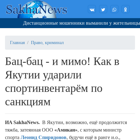
Дистанционные мошенники выманили у жительницы Якут
Главная
Право, криминал
Бац-бац - и мимо! Как в
Якутии ударили
спортинвентарём по
санкциям
И
A
Sakha
N
ews.
В Якутии, возможно, ещё продолжится
тяжба, затеянная ООО
«Амикан»
, с которым министр
спорта
Леонид Спиридонов
, будучи ещё в ранге и.о.,