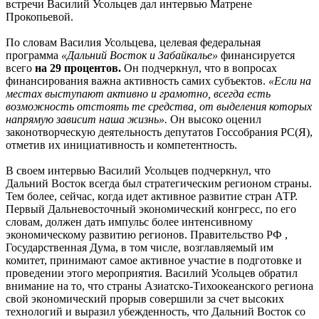
встречи Василий Усольцев дал интервью Матрене
Прокопьевой.
По словам Василия Усольцева, целевая федеральная
программа
«Дальний Восток и Забайкалье»
финансируется
всего
на 29 процентов.
Он подчеркнул, что в вопросах
финансирования важна активность самих субъектов.
«Если на
местах выступают активно и грамотно, всегда есть
возможность отстоять те средства, от выделения которых
напрямую зависит наша жизнь».
Он высоко оценил
законотворческую деятельность депутатов Госсобрания РС(Я),
отметив их инициативность и компетентность.
В своем интервью Василий Усольцев подчеркнул, что
Дальний Восток всегда был стратегическим регионом страны.
Тем более, сейчас, когда идет активное развитие стран АТР.
Первый Дальневосточный экономический конгресс, по его
словам, должен дать импульс более интенсивному
экономическому развитию регионов. Правительство РФ ,
Государственная Дума, в том числе, возглавляемый им
комитет, принимают самое активное участие в подготовке и
проведении этого мероприятия. Василий Усольцев обратил
внимание на то, что страны Азиатско-Тихоокеанского региона
свой экономический прорыв совершили за счет высоких
технологий и выразил убежденность, что Дальний Восток со