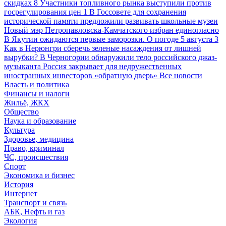
скидках
8
Участники топливного рынка выступили против
госрегулирования цен
1
В Госсовете для сохранения
исторической памяти предложили развивать школьные музеи
Новый мэр Петропавловска-Камчатского избран единогласно
В Якутии ожидаются первые заморозки. О погоде 5 августа
3
Как в Нерюнгри сберечь зеленые насаждения от лишней
вырубки?
В Черногории обнаружили тело российского джаз-
музыканта
Россия закрывает для недружественных
иностранных инвесторов «обратную дверь»
Все новости
Власть и политика
Финансы и налоги
Жильё, ЖКХ
Общество
Наука и образование
Культура
Здоровье, медицина
Право, криминал
ЧС, происшествия
Спорт
Экономика и бизнес
История
Интернет
Транспорт и связь
АБК, Нефть и газ
Экология