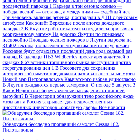
волонтеров прибыли в Верхоянский район для ликвидации
последствий паводка
1
Карьера в три сезона: осенью —
победа, весной — отставка, а между ними — судебный иск
Три человека, включая ребенка, пострадали в ДТП с рейсовым
автобусом
Как живёт Верхоянье после апогея дождевого
паводка
2
В Якутске работника театра осудили за призывы к
вооружённому мятежу
На дорогах Якутии по-прежнему
неспокойно
Площадь лесных пожаров в Якутии выросла на
31 402 гектара, но населённым пунктам ничто не угрожает
Россияне будут отдыхать в последний день года седьмой раз
подряд
Владельцы ПВЗ Wildberries просят арендодателей о
скидках
8
Участники топливного рынка выступили против
госрегулирования цен
1
В Госсовете для сохранения
исторической памяти предложили развивать школьные музеи
Новый мэр Петропавловска-Камчатского избран единогласно
В Якутии ожидаются первые заморозки. О погоде 5 августа
3
Как в Нерюнгри сберечь зеленые насаждения от лишней
вырубки?
В Черногории обнаружили тело российского джаз-
музыканта
Россия закрывает для недружественных
иностранных инвесторов «обратную дверь»
Все новости
Обнаружен бесследно пропавший самолет Cessna 182.
Пилоты живы!