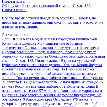
Обнаружен бесследно пропавший самолет Cessna 182.
Пилоты живы!
Всё это время лётчики находились без связи. Самолёт, по
предварительным данным, они смогли посадить, несмотря на
плохие метеоусловия.
Лента новостей
Дрон ВСУ влетел в одну из палат городской клинической
больницы в Донецке
Муниципальные работники
арктического Оленька вывезли тонну мусора с берега реки
Суровая реальность. Когда земля под ногами продолжает
медленно, но верно уходить
Обнаружен бесследно пропавший
самолет Cessna 182. Пилоты живы!
Взрыв на «уральской
Рублёвке»: покушение на создателя «Упыря»
Мэрия Якутска
готовится к главным выборам года
На Нижнебестяхской
нефтебазе увеличен суточный лимит отпуска дизельного
топлива
График ремонтных работ энергетиков с 6 августа по
21 августа
Вы еще можете успеть. Заявки принимаются до 15
августа
Россияне все чаще выбирают гибкие смартфоны
В
осенне-зимнем сезоне S7 Airlines добавит новые маршруты из
Якутска и Хабаровска в Пекин
Штормовое предупреждение
объявлено в Хабаровском крае
Омбудсмен РФ помогла
ускорить передачу ордена Мужества семье погибшего бойца
1