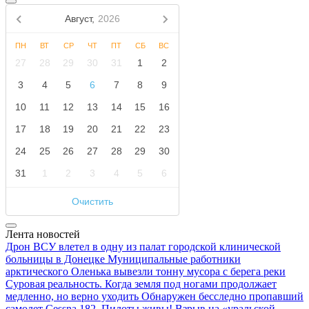
Август,
2026
ПН
ВТ
СР
ЧТ
ПТ
СБ
ВС
27
28
29
30
31
1
2
3
4
5
6
7
8
9
10
11
12
13
14
15
16
17
18
19
20
21
22
23
24
25
26
27
28
29
30
31
1
2
3
4
5
6
Очистить
Лента новостей
Дрон ВСУ влетел в одну из палат городской клинической
больницы в Донецке
Муниципальные работники
арктического Оленька вывезли тонну мусора с берега реки
Суровая реальность. Когда земля под ногами продолжает
медленно, но верно уходить
Обнаружен бесследно пропавший
самолет Cessna 182. Пилоты живы!
Взрыв на «уральской