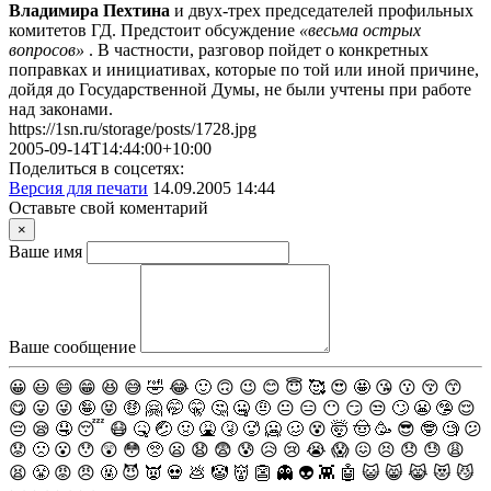
Владимира Пехтина
и двух-трех председателей профильных
комитетов ГД. Предстоит обсуждение
«весьма острых
вопросов»
. В частности, разговор пойдет о конкретных
поправках и инициативах, которые по той или иной причине,
дойдя до Государственной Думы, не были учтены при работе
над законами.
https://1sn.ru/storage/posts/1728.jpg
2005-09-14T14:44:00+10:00
Поделиться в соцсетях:
Версия для печати
14.09.2005 14:44
Оставьте свой коментарий
×
Ваше имя
Ваше сообщение
😀
😃
😄
😁
😆
😅
🤣
😂
🙂
🙃
😉
😊
😇
🥰
😍
🤩
😘
😗
😚
😙
😋
😛
😜
🤪
😝
🤑
🤗
🤭
🤫
🤔
🤐
🤨
😐
😑
😶
😏
😒
🙄
😬
🤥
😌
😔
😪
🤤
😴
😷
🤒
🤕
🤢
🤮
🤧
🥵
🥶
🥴
😵
🤯
🤠
🥳
😎
🤓
🧐
😕
😟
🙁
😮
😯
😲
😳
🥺
😦
😧
😨
😰
😥
😢
😭
😱
😖
😣
😞
😓
😩
😫
😤
😡
😠
🤬
😈
👿
💀
💩
🤡
👹
👺
👻
👽
👾
🤖
😺
😸
😹
😻
😼