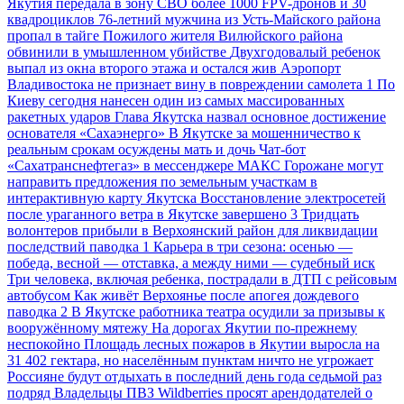
Якутия передала в зону СВО более 1000 FPV-дронов и 30
квадроциклов
76-летний мужчина из Усть-Майского района
пропал в тайге
Пожилого жителя Вилюйского района
обвинили в умышленном убийстве
Двухгодовалый ребенок
выпал из окна второго этажа и остался жив
Аэропорт
Владивостока не признает вину в повреждении самолета
1
По
Киеву сегодня нанесен один из самых массированных
ракетных ударов
Глава Якутска назвал основное достижение
основателя «Сахаэнерго»
В Якутске за мошенничество к
реальным срокам осуждены мать и дочь
Чат-бот
«Сахатранснефтегаз» в мессенджере МАКС
Горожане могут
направить предложения по земельным участкам в
интерактивную карту Якутска
Восстановление электросетей
после ураганного ветра в Якутске завершено
3
Тридцать
волонтеров прибыли в Верхоянский район для ликвидации
последствий паводка
1
Карьера в три сезона: осенью —
победа, весной — отставка, а между ними — судебный иск
Три человека, включая ребенка, пострадали в ДТП с рейсовым
автобусом
Как живёт Верхоянье после апогея дождевого
паводка
2
В Якутске работника театра осудили за призывы к
вооружённому мятежу
На дорогах Якутии по-прежнему
неспокойно
Площадь лесных пожаров в Якутии выросла на
31 402 гектара, но населённым пунктам ничто не угрожает
Россияне будут отдыхать в последний день года седьмой раз
подряд
Владельцы ПВЗ Wildberries просят арендодателей о