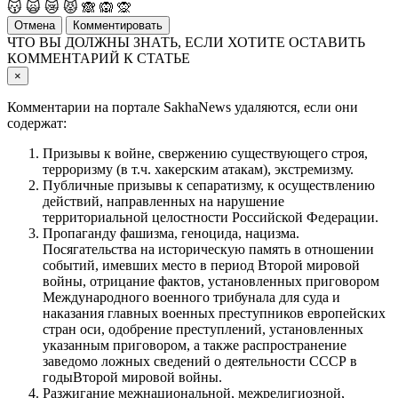
😽
🙀
😿
😾
🙈
🙉
🙊
Отмена
Комментировать
ЧТО ВЫ ДОЛЖНЫ ЗНАТЬ, ЕСЛИ ХОТИТЕ ОСТАВИТЬ
КОММЕНТАРИЙ К СТАТЬЕ
×
Комментарии на портале SakhaNews удаляются, если они
содержат:
Призывы к войне, свержению существующего строя,
терроризму (в т.ч. хакерским атакам), экстремизму.
Публичные призывы к сепаратизму, к осуществлению
действий, направленных на нарушение
территориальной целостности Российской Федерации.
Пропаганду фашизма, геноцида, нацизма.
Посягательства на историческую память в отношении
событий, имевших место в период Второй мировой
войны, отрицание фактов, установленных приговором
Международного военного трибунала для суда и
наказания главных военных преступников европейских
стран оси, одобрение преступлений, установленных
указанным приговором, а также распространение
заведомо ложных сведений о деятельности СССР в
годыВторой мировой войны.
Разжигание межнациональной, межрелигиозной,