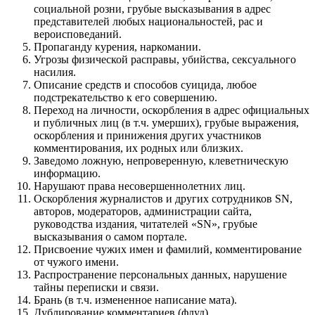
социальной розни, грубые высказывания в адрес
представителей любых национальностей, рас и
вероисповеданий.
Пропаганду курения, наркомании.
Угрозы физической расправы, убийства, сексуального
насилия.
Описание средств и способов суицида, любое
подстрекательство к его совершению.
Переход на личности, оскорбления в адрес официальных
и публичных лиц (в т.ч. умерших), грубые выражения,
оскорбления и принижения других участников
комментирования, их родных или близких.
Заведомо ложную, непроверенную, клеветническую
информацию.
Нарушают права несовершеннолетних лиц.
Оскорбления журналистов и других сотрудников SN,
авторов, модераторов, администрации сайта,
руководства издания, читателей «SN», грубые
высказывания о самом портале.
Присвоение чужих имен и фамилий, комментирование
от чужого имени.
Распространение персональных данных, нарушение
тайны переписки и связи.
Брань (в т.ч. измененное написание мата).
Дублирование комментариев (флуд).