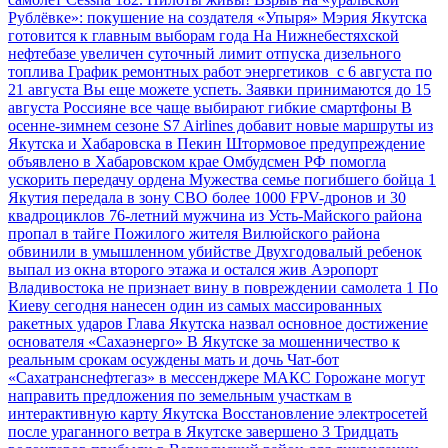
Рублёвке»: покушение на создателя «Упыря»
Мэрия Якутска
готовится к главным выборам года
На Нижнебестяхской
нефтебазе увеличен суточный лимит отпуска дизельного
топлива
График ремонтных работ энергетиков с 6 августа по
21 августа
Вы еще можете успеть. Заявки принимаются до 15
августа
Россияне все чаще выбирают гибкие смартфоны
В
осенне-зимнем сезоне S7 Airlines добавит новые маршруты из
Якутска и Хабаровска в Пекин
Штормовое предупреждение
объявлено в Хабаровском крае
Омбудсмен РФ помогла
ускорить передачу ордена Мужества семье погибшего бойца
1
Якутия передала в зону СВО более 1000 FPV-дронов и 30
квадроциклов
76-летний мужчина из Усть-Майского района
пропал в тайге
Пожилого жителя Вилюйского района
обвинили в умышленном убийстве
Двухгодовалый ребенок
выпал из окна второго этажа и остался жив
Аэропорт
Владивостока не признает вину в повреждении самолета
1
По
Киеву сегодня нанесен один из самых массированных
ракетных ударов
Глава Якутска назвал основное достижение
основателя «Сахаэнерго»
В Якутске за мошенничество к
реальным срокам осуждены мать и дочь
Чат-бот
«Сахатранснефтегаз» в мессенджере МАКС
Горожане могут
направить предложения по земельным участкам в
интерактивную карту Якутска
Восстановление электросетей
после ураганного ветра в Якутске завершено
3
Тридцать