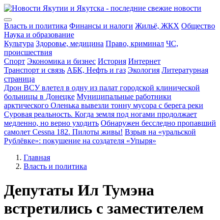
Власть и политика
Финансы и налоги
Жильё, ЖКХ
Общество
Наука и образование
Культура
Здоровье, медицина
Право, криминал
ЧС,
происшествия
Спорт
Экономика и бизнес
История
Интернет
Транспорт и связь
АБК, Нефть и газ
Экология
Литературная
страница
Дрон ВСУ влетел в одну из палат городской клинической
больницы в Донецке
Муниципальные работники
арктического Оленька вывезли тонну мусора с берега реки
Суровая реальность. Когда земля под ногами продолжает
медленно, но верно уходить
Обнаружен бесследно пропавший
самолет Cessna 182. Пилоты живы!
Взрыв на «уральской
Рублёвке»: покушение на создателя «Упыря»
Главная
Власть и политика
Депутаты Ил Тумэна
встретились с заместителем