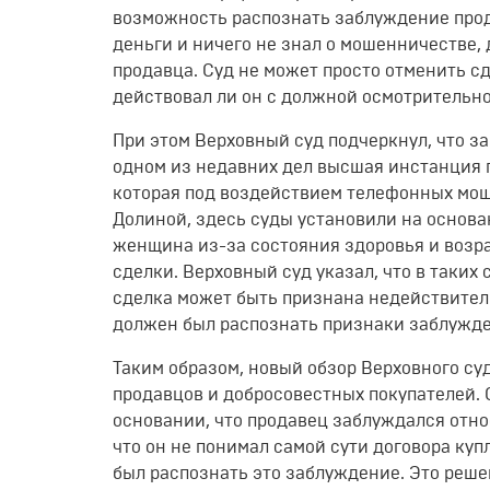
возможность распознать заблуждение про
деньги и ничего не знал о мошенничестве,
продавца
. Суд не может просто отменить с
действовал ли он с должной осмотрительн
При этом Верховный суд подчеркнул, что з
одном из недавних дел высшая инстанция 
которая под воздействием телефонных мо
Долиной, здесь суды установили на основа
женщина из-за состояния здоровья и возра
сделки
. Верховный суд указал, что в таки
сделка может быть признана недействите
должен был распознать признаки заблужде
Таким образом, новый обзор Верховного су
продавцов и добросовестных покупателей.
О
основании, что продавец заблуждался отно
что он не понимал самой сути договора купл
был распознать это заблуждение
. Это реш