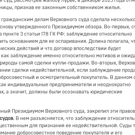
й суд, рассмотрев жалобу Лурье, в декабре 2025 года от
льницы, признав ее законным собственником жилья
.
о гражданским делам Верховного суда сделала нескольк
 основу утвержденного Президиумом обзора
. Во-первых, с
в пункте 3 статьи 178 ГК РФ: заблуждение относительно
ить основанием для ее оспаривания
. Долина полагала, ч
еских действий и что договор впоследствии будет
 как заблуждение именно относительно мотивов и ожи
 природы самой сделки купли-продажи
. Во-вторых, Верхо
знании сделки недействительной, если заблуждение прод
 добросовестный и осмотрительный покупатель
. В данном 
 как индивидуальные предприниматели и неоднократно
ах, а значит, должны были осознавать юридические
нный Президиумом Верховного суда, закрепил эти право
 судов
. В нем разъясняется, что заблуждение относител
ущественным для признания ее недействительной
. Суды 
имание добросовестное поведение покупателя и его