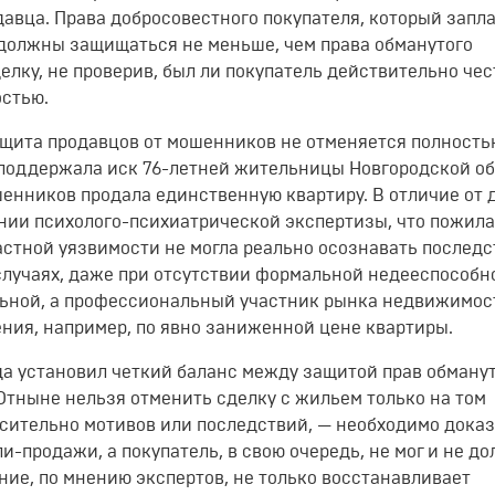
давца
. Права добросовестного покупателя, который запл
 должны защищаться не меньше, чем права обманутого
делку, не проверив, был ли покупатель действительно че
остью
.
ащита продавцов от мошенников не отменяется полность
поддержала иск 76-летней жительницы Новгородской об
шенников продала единственную квартиру
. В отличие от 
нии психолого-психиатрической экспертизы, что пожил
стной уязвимости не могла реально осознавать последс
х случаях, даже при отсутствии формальной недееспособн
льной, а профессиональный участник рынка недвижимос
ния, например, по явно заниженной цене квартиры
.
да установил четкий баланс между защитой прав обману
тныне нельзя отменить сделку с жильем только на том
сительно мотивов или последствий, — необходимо доказ
и-продажи, а покупатель, в свою очередь, не мог и не д
ение, по мнению экспертов, не только восстанавливает