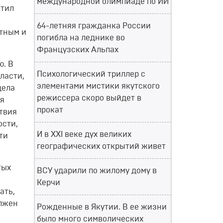
международной олимпиаде по ИИ
атил
64-летняя гражданка России
стным и
погибла на леднике во
Французских Альпах
ю. В
Психологический триллер с
ласти,
элементами мистики якутского
дела
режиссера скоро выйдет в
ая
прокат
твия
ости,
И в XXI веке дух великих
ти
географических открытий живет
тых
ВСУ ударили по жилому дому в
Керчи
ать,
олжен
Рожденные в Якутии. В ее жизни
было много символических