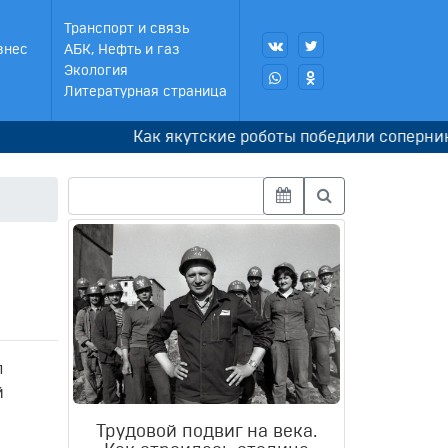
Транспорт и связь
знес
АБК, Нефть и газ
Экология
Литературная страница
Как якутские роботы победили соперников в 
л
й
Трудовой подвиг на века.