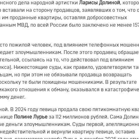
ансного дела народной артистки
Ларисы Долиной
, котор
вставали на сторону продавцов, заявлявших о том, что 
 им проданные квартиры, оставляя добросовестных
данным МВД, по всей России было заключено не менее 15
часто пожилой человек, под влиянием телефонных мошен
ередает злоумышленникам
. После этого продавец обращае
тельной, ссылаясь на то, что действовал под влиянием
екса)
. Нижестоящие суды, как правило, удовлетворяли т
ьцам, но при этом не обязывали продавца возвращать
поскольку те были похищены мошенниками
. В результате
икакого отношения к обману, оказывался в катастрофич
умму денег
.
ой. В 2024 году певица продала свою пятикомнатную кв
ьнице
Полине Лурье
за 112 миллионов рублей
. Сама Долин
ые деньги злоумышленникам
. Суды первой, апелляционн
недействительной и вернули квартиру певице, оставив