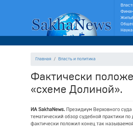
Власт
Финан
Жильё
Обще
Наука
Главная
Власть и политика
Фактически положе
«схеме Долиной».
ИА SakhaNews.
Президиум Верховного суда 
тематический обзор судебной практики по
фактически положил конец так называемо