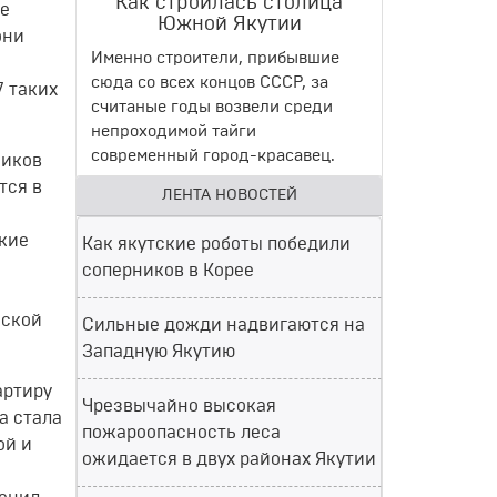
Как строилась столица
ое
Южной Якутии
они
Именно строители, прибывшие
сюда со всех концов СССР, за
7 таких
считаные годы возвели среди
непроходимой тайги
современный город-красавец.
ников
тся в
ЛЕНТА НОВОСТЕЙ
акие
Как якутские роботы победили
соперников в Корее
еской
Сильные дожди надвигаются на
Западную Якутию
артиру
Чрезвычайно высокая
а стала
пожароопасность леса
ой и
ожидается в двух районах Якутии