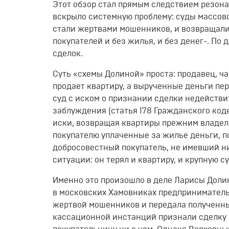
Этот обзор стал прямым следствием резон
вскрыло системную проблему: суды массово 
стали жертвами мошенников, и возвращали
покупателей и без жилья, и без денег
-
. По 
сделок.
Суть «схемы Долиной» проста: продавец, 
продает квартиру, а вырученные деньги п
суд с иском о признании сделки недействи
заблуждения (статья 178 Гражданского код
иски, возвращая квартиры прежним владел
покупателю уплаченные за жилье деньги, 
добросовестный покупатель, не имевший н
ситуации: он терял и квартиру, и крупную с
Именно это произошло в деле Ларисы Долин
в московских Хамовниках предпринимател
жертвой мошенников и передала полученн
кассационной инстанций признали сделку 