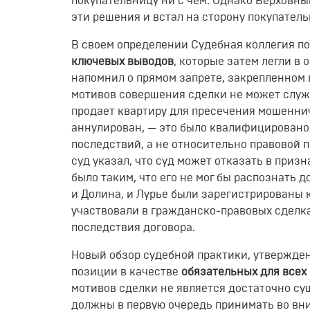
покупательницу ни с чем
. Однако Верховны
эти решения и встал на сторону покупате
В своем определении Судебная коллегия п
ключевых выводов
, которые затем легли в
напомнил о прямом запрете, закрепленном 
мотивов совершения сделки не может служ
продает квартиру для пресечения мошеннич
аннулирован, — это было квалифицировано
последствий, а не относительно правовой
суд указал, что суд может отказать в при
было таким, что его не мог бы распознать
и Долина, и Лурье были зарегистрированы
участвовали в гражданско-правовых сделк
последствия договора
.
Новый обзор судебной практики, утвержде
позиции в качестве
обязательных для всех
мотивов сделки не является достаточно с
должны в первую очередь принимать во вн