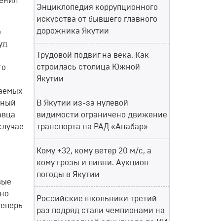
менил
Энциклопедия коррупционного
искусства от бывшего главного
дорожника Якутии
о
уд
Трудовой подвиг на века. Как
строилась столица Южной
то
Якутии
даемых
вный
В Якутии из-за нулевой
авца
видимости ограничено движение
случае
транспорта на РАД «Анабар»
Кому +32, кому ветер 20 м/с, а
кому грозы и ливни. Аукцион
погоды в Якутии
вые
ьно
Российские школьники третий
теперь
раз подряд стали чемпионами на