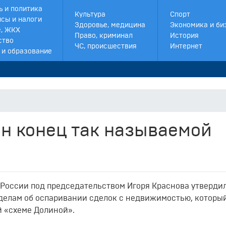
ь и политика
Культура
Спорт
сы и налоги
Здоровье, медицина
Экономика и би
, ЖКХ
Право, криминал
История
ство
ЧС, происшествия
Интернет
 и образование
н конец так называемой
России под председательством Игоря Краснова утверди
 делам об оспаривании сделок с недвижимостью, которы
й «схеме Долиной»
.