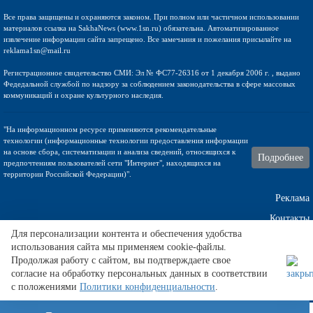
Все права защищены и охраняются законом. При полном или частичном использовании
материалов ссылка на SakhaNews (www.1sn.ru) обязательна. Автоматизированное
извлечение информации сайта запрещено. Все замечания и пожелания присылайте на
reklama1sn@mail.ru
Регистрационное свидетельство СМИ: Эл № ФС77-26316 от 1 декабря 2006 г. , выдано
Федедальной службой по надзору за соблюдением законодательства в сфере массовых
коммуникаций и охране культурного наследия.
"На информационном ресурсе применяются рекомендательные
технологии (информационные технологии предоставления информации
на основе сбора, систематизации и анализа сведений, относящихся к
Подробнее
предпочтениям пользователей сети "Интернет", находящихся на
территории Российской Федерации)".
Реклама
Контакты
Для персонализации контента и обеспечения удобства
использования сайта мы применяем cookie-файлы.
Техническа поддержка
Продолжая работу с сайтом, вы подтверждаете свое
согласие на обработку персональных данных в соответствии
с положениями
Политики конфиденциальности
.