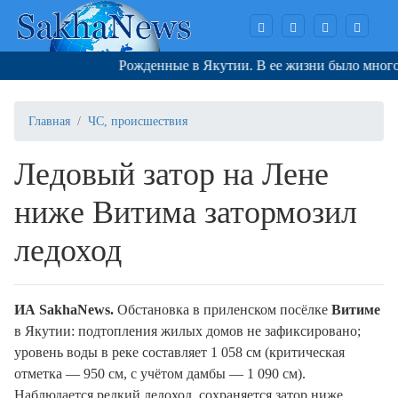
Рожденные в Якутии. В ее жизни было много си
Главная
ЧС, происшествия
Ледовый затор на Лене
ниже Витима затормозил
ледоход
И
A
SakhaNews
.
Обстановка в приленском посёлке
Витиме
в Якутии: подтопления жилых домов не зафиксировано;
уровень воды в реке составляет 1 058 см (критическая
отметка — 950 см, с учётом дамбы — 1 090 см).
Наблюдается редкий ледоход, сохраняется затор ниже