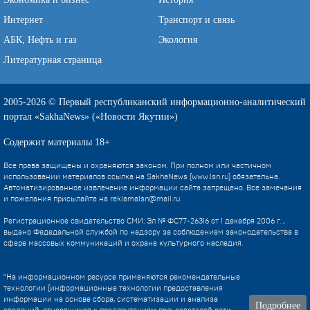
Интернет
Транспорт и связь
АБК, Нефть и газ
Экология
Литературная страница
2005-2026 © Первый республиканский информационно-аналитический
портал «SakhaNews» («Новости Якутии»)
Содержит материалы 18+
Все права защищены и охраняются законом. При полном или частичном
использовании материалов ссылка на SakhaNews (www.1sn.ru) обязательна.
Автоматизированное извлечение информации сайта запрещено. Все замечания
и пожелания присылайте на
reklama1sn@mail.ru
Регистрационное свидетельство СМИ: Эл № ФС77-26316 от 1 декабря 2006 г. ,
выдано Федедальной службой по надзору за соблюдением законодательства в
сфере массовых коммуникаций и охране культурного наследия.
"На информационном ресурсе применяются рекомендательные
технологии (информационные технологии предоставления
информации на основе сбора, систематизации и анализа
Подробнее