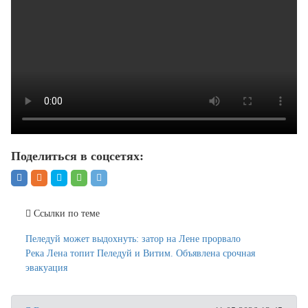
Поделиться в соцсетях:
Ссылки по теме
Пеледуй может выдохнуть: затор на Лене прорвало
Река Лена топит Пеледуй и Витим. Объявлена срочная
эвакуация