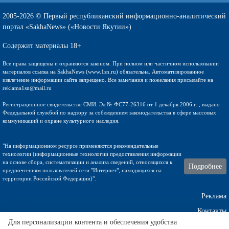
2005-2026 © Первый республиканский информационно-аналитический
портал «SakhaNews» («Новости Якутии»)
Содержит материалы 18+
Все права защищены и охраняются законом. При полном или частичном использовании
материалов ссылка на SakhaNews (www.1sn.ru) обязательна. Автоматизированное
извлечение информации сайта запрещено. Все замечания и пожелания присылайте на
reklama1sn@mail.ru
Регистрационное свидетельство СМИ: Эл № ФС77-26316 от 1 декабря 2006 г. , выдано
Федедальной службой по надзору за соблюдением законодательства в сфере массовых
коммуникаций и охране культурного наследия.
"На информационном ресурсе применяются рекомендательные
технологии (информационные технологии предоставления информации
на основе сбора, систематизации и анализа сведений, относящихся к
Подробнее
предпочтениям пользователей сети "Интернет", находящихся на
территории Российской Федерации)".
Реклама
Контакты
Для персонализации контента и обеспечения удобства