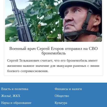
Военный врач Сергей Егоров отправил на СВО
бронемобиль
Сергей Тельманович считает, что его бронемобиль имеет
жизненно важное значение для эвакуации раненых с линии
боевого соприкосновения.
Власть и политика
Финансы и налоги
Жильё, ЖКХ
Общество
Наука и образование
Культура