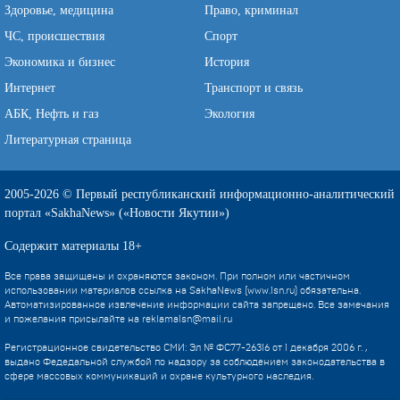
Здоровье, медицина
Право, криминал
ЧС, происшествия
Спорт
Экономика и бизнес
История
Интернет
Транспорт и связь
АБК, Нефть и газ
Экология
Литературная страница
2005-2026 © Первый республиканский информационно-аналитический
портал «SakhaNews» («Новости Якутии»)
Содержит материалы 18+
Все права защищены и охраняются законом. При полном или частичном
использовании материалов ссылка на SakhaNews (www.1sn.ru) обязательна.
Автоматизированное извлечение информации сайта запрещено. Все замечания
и пожелания присылайте на
reklama1sn@mail.ru
Регистрационное свидетельство СМИ: Эл № ФС77-26316 от 1 декабря 2006 г. ,
выдано Федедальной службой по надзору за соблюдением законодательства в
сфере массовых коммуникаций и охране культурного наследия.