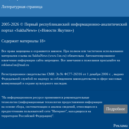
Литературная страница
2005-2026 © Первый республиканский информационно-аналитический
портал «SakhaNews» («Новости Якутии»)
Содержит материалы 18+
Все права защищены и охраняются законом. При полном или частичном использовании
материалов ссылка на SakhaNews (www.1sn.ru) обязательна. Автоматизированное
извлечение информации сайта запрещено. Все замечания и пожелания присылайте на
reklama1sn@mail.ru
Регистрационное свидетельство СМИ: Эл № ФС77-26316 от 1 декабря 2006 г. , выдано
Федедальной службой по надзору за соблюдением законодательства в сфере массовых
коммуникаций и охране культурного наследия.
"На информационном ресурсе применяются рекомендательные
технологии (информационные технологии предоставления информации
на основе сбора, систематизации и анализа сведений, относящихся к
Подробнее
предпочтениям пользователей сети "Интернет", находящихся на
территории Российской Федерации)".
Реклама