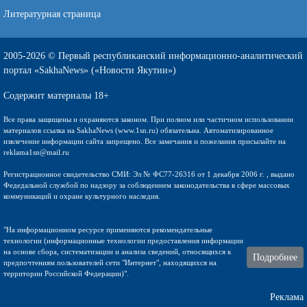
Литературная страница
2005-2026 © Первый республиканский информационно-аналитический
портал «SakhaNews» («Новости Якутии»)
Содержит материалы 18+
Все права защищены и охраняются законом. При полном или частичном использовании
материалов ссылка на SakhaNews (www.1sn.ru) обязательна. Автоматизированное
извлечение информации сайта запрещено. Все замечания и пожелания присылайте на
reklama1sn@mail.ru
Регистрационное свидетельство СМИ: Эл № ФС77-26316 от 1 декабря 2006 г. , выдано
Федедальной службой по надзору за соблюдением законодательства в сфере массовых
коммуникаций и охране культурного наследия.
"На информационном ресурсе применяются рекомендательные
технологии (информационные технологии предоставления информации
на основе сбора, систематизации и анализа сведений, относящихся к
Подробнее
предпочтениям пользователей сети "Интернет", находящихся на
территории Российской Федерации)".
Реклама