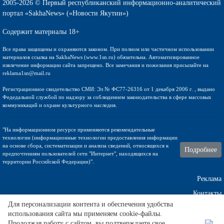
2005-2026 © Первый республиканский информационно-аналитический
портал «SakhaNews» («Новости Якутии»)
Содержит материалы 18+
Все права защищены и охраняются законом. При полном или частичном использовании
материалов ссылка на SakhaNews (www.1sn.ru) обязательна. Автоматизированное
извлечение информации сайта запрещено. Все замечания и пожелания присылайте на
reklama1sn@mail.ru
Регистрационное свидетельство СМИ: Эл № ФС77-26316 от 1 декабря 2006 г. , выдано
Федедальной службой по надзору за соблюдением законодательства в сфере массовых
коммуникаций и охране культурного наследия.
"На информационном ресурсе применяются рекомендательные
технологии (информационные технологии предоставления информации
на основе сбора, систематизации и анализа сведений, относящихся к
Подробнее
предпочтениям пользователей сети "Интернет", находящихся на
территории Российской Федерации)".
Реклама
Контакты
Для персонализации контента и обеспечения удобства
использования сайта мы применяем cookie-файлы.
Техническа поддержка
Продолжая работу с сайтом, вы подтверждаете свое