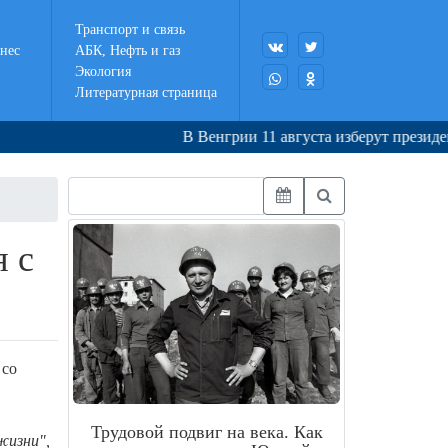
Транспорт и связь
нес
АБК, Нефть и газ
Экология
Литературная страница
В Венгрии 11 августа изберут президента 
я с
со
Трудовой подвиг на века. Как
жизни",