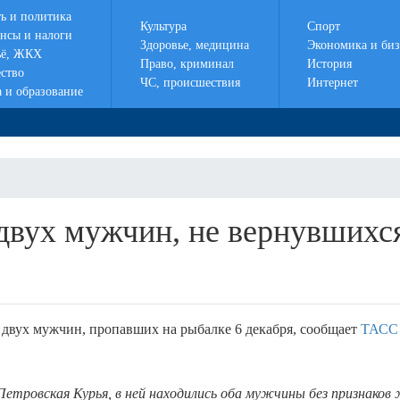
ть и политика
Культура
Спорт
нсы и налоги
Здоровье, медицина
Экономика и биз
ё, ЖКХ
Право, криминал
История
ство
ЧС, происшествия
Интернет
а и образование
двух мужчин, не вернувшихс
двух мужчин, пропавших на рыбалке 6 декабря, сообщает
ТАСС
етровская Курья, в ней находились оба мужчины без признаков 