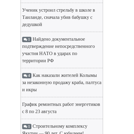
Ученик устроил стрельбу в школе в
Таиланде, сначала убив бабушку с
дедушкой
Найдено документальное
1
подтверждение непосредственного
участия НАТО в ударах по
территории РФ
Как наказали жителей Колымы
4
за незаконную продажу краба, палтуса
и икры
График ремонтных работ энергетиков
с 8 по 23 августа
Строительному комплексу
1
Якутии — 90 лет. С юбилеем!