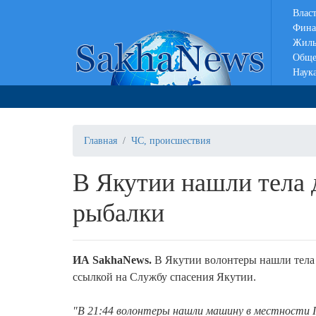
Влас
Фина
Жиль
Обще
Наук
Главная
ЧС, происшествия
В Якутии нашли тела 
рыбалки
ИА SakhaNews.
В Якутии волонтеры нашли тела 
ссылкой на Службу спасения Якутии.
"В 21:44 волонтеры нашли машину в местности П