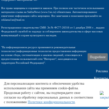
Все права защищены и охраняются законом. При полном или частичном использовании
материалов ссылка на SakhaNews (www.1sn.ru) обязательна. Автоматизированное
извлечение информации сайта запрещено. Все замечания и пожелания присылайте на
reklama1sn@mail.ru
Регистрационное свидетельство СМИ: Эл № ФС77-26316 от 1 декабря 2006 г. , выдано
Федедальной службой по надзору за соблюдением законодательства в сфере массовых
коммуникаций и охране культурного наследия.
"На информационном ресурсе применяются рекомендательные
технологии (информационные технологии предоставления информации
на основе сбора, систематизации и анализа сведений, относящихся к
Подробнее
предпочтениям пользователей сети "Интернет", находящихся на
территории Российской Федерации)".
Реклама
Контакты
Для персонализации контента и обеспечения удобства
использования сайта мы применяем cookie-файлы.
Техническа поддержка
Продолжая работу с сайтом, вы подтверждаете свое
согласие на обработку персональных данных в соответствии
с положениями
Политики конфиденциальности
.