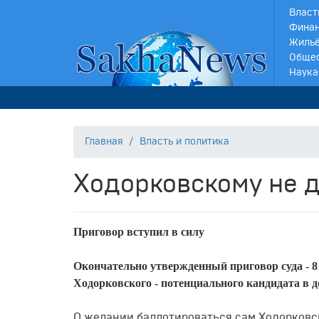
Власт
Финан
Жильё
Обще
Наука
Главная
Власть и политика
Ходорковскому не д
Приговор вступил в силу
Окончательно утвержденный приговор суда - 8 
Ходорковского - потенциального кандидата в
О желании баллотироваться сам Ходорковск