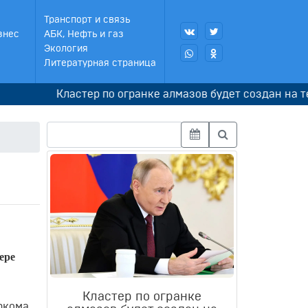
Транспорт и связь
знес
АБК, Нефть и газ
Экология
Литературная страница
Кластер по огранке алмазов будет создан на террит
ере
Кластер по огранке
ркома