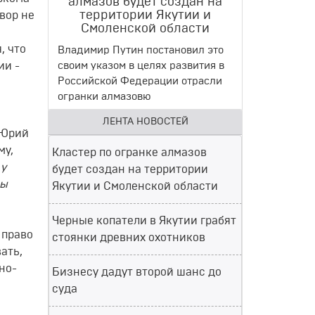
алмазов будет создан на
территории Якутии и
вор не
Смоленской области
, что
Владимир Путин постановил это
ии -
своим указом в целях развития в
Российской Федерации отрасли
огранки алмазовю
ЛЕНТА НОВОСТЕЙ
 Юрий
му,
Кластер по огранке алмазов
 у
будет создан на территории
ны
Якутии и Смоленской области
Черные копатели в Якутии грабят
 право
стоянки древних охотников
ать,
но-
Бизнесу дадут второй шанс до
суда