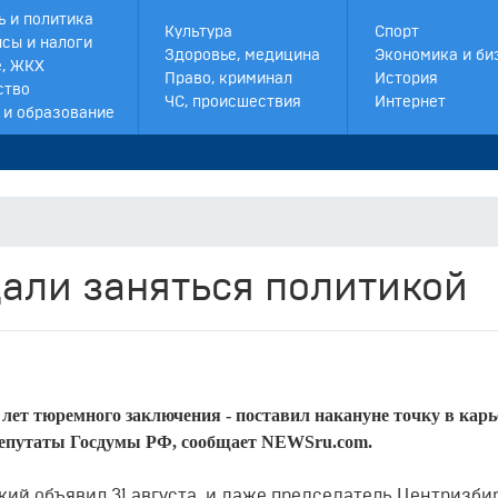
ь и политика
Культура
Спорт
сы и налоги
Здоровье, медицина
Экономика и би
, ЖКХ
Право, криминал
История
ство
ЧС, происшествия
Интернет
 и образование
али заняться политикой
лет тюремного заключения - поставил накануне точку в карь
 депутаты Госдумы РФ, сообщает NEWSru.com.
ий объявил 31 августа, и даже председатель Центризби