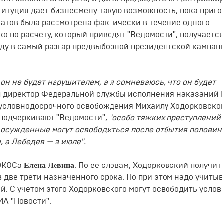
итуция дает бизнесмену такую возможность, пока приго
катов была рассмотрена фактически в течение одного
ко по расчету, который приводят "Ведомости", получается
ду в самый разгар предвыборной президентской кампан
 он не будет нарушителем, а я сомневаюсь, что он будет
ал директор Федеральной службы исполнения наказаний
я условнодосрочного освобождения Михаилу Ходорковско
к подчеркивают "Ведомости",
"особо тяжких преступлений
УК осужденные могут освободиться после отбытия полови
, а Лебедев — в июле".
Елена Левина
 ЮКОСа
. По ее словам, Ходорковский получит
 две трети назначенного срока. Но при этом надо учитыв
й. С учетом этого Ходорковского могут освободить услов
ИА "Новости".