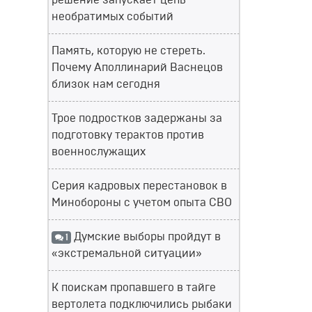
решение запускает цепь
необратимых событий
Память, которую не стереть.
Почему Аполлинарий Васнецов
близок нам сегодня
Трое подростков задержаны за
подготовку терактов против
военнослужащих
Серия кадровых перестановок в
Минобороны с учетом опыта СВО
Думские выборы пройдут в
1
«экстремальной ситуации»
К поискам пропавшего в тайге
вертолета подключились рыбаки