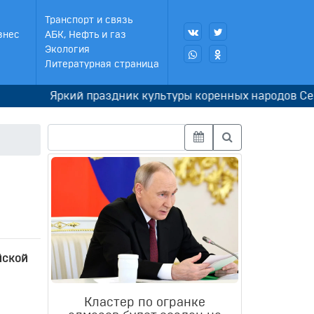
Транспорт и связь
знес
АБК, Нефть и газ
Экология
Литературная страница
Яркий праздник культуры коренных народов Севера
йской
Кластер по огранке