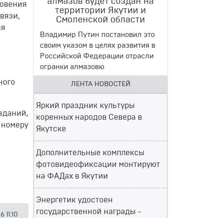
алмазов будет создан на
новения
территории Якутии и
вязи,
Смоленской области
ия
Владимир Путин постановил это
своим указом в целях развития в
Российской Федерации отрасли
огранки алмазовю
ного
ЛЕНТА НОВОСТЕЙ
Яркий праздник культуры
зданий,
коренных народов Севера в
 номеру
Якутске
Дополнительные комплексы
фотовидеофиксации монтируют
на ФАДах в Якутии
Энергетик удостоен
государственной награды -
 11:10