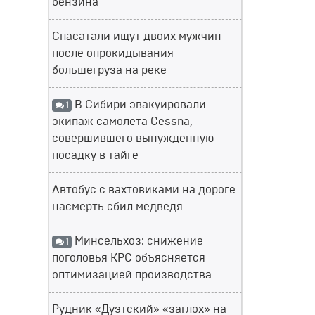
бензина
Спасатали ищут двоих мужчин
после опрокидывания
большегруза на реке
В Сибири эвакуировали
1
экипаж самолёта Cessna,
совершившего вынужденную
посадку в тайге
Автобус с вахтовиками на дороге
насмерть сбил медведя
Минсельхоз: снижение
1
поголовья КРС объясняется
оптимизацией производства
Рудник «Дуэтский» «заглох» на