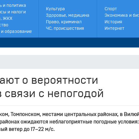
ь и политика
Культура
Спорт
сы и налоги
Здоровье, медицина
Экономика и би
, ЖКХ
Право, криминал
История
ство
ЧС, происшествия
Интернет
 и образование
ают о вероятности
 связи с непогодой
ком, Томпонском, местами центральных районах, в Вилю
 районах ожидаются неблагоприятные погодные условия:
й ветер до 17–22 м/с.