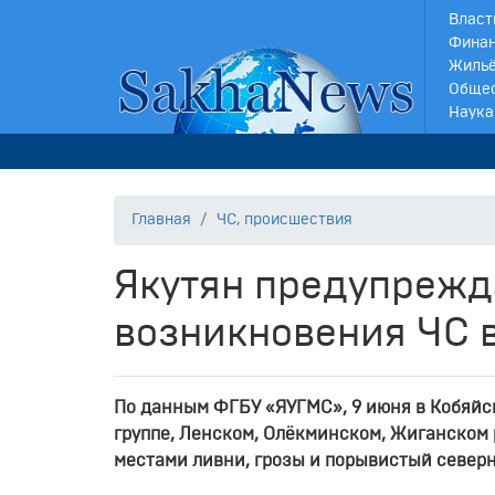
Власт
Финан
Жильё
Обще
Наука
Главная
ЧС, происшествия
Якутян предупрежд
возникновения ЧС в
По данным ФГБУ «ЯУГМС», 9 июня в Кобяйс
группе, Ленском, Олёкминском, Жиганском
местами ливни, грозы и порывистый северны