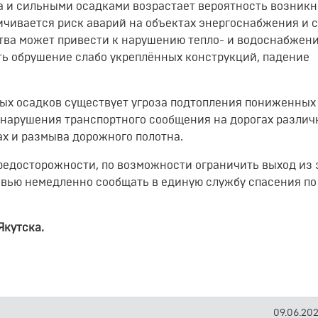
а и сильными осадками возрастает вероятность возник
чивается риск аварий на объектах энергоснабжения и с
ства может привести к нарушению тепло- и водоснабжен
ть обрушение слабо укреплённых конструкций, падение
ных осадков существует угроза подтопления пониженных
 нарушения транспортного сообщения на дорогах различ
ах и размыва дорожного полотна.
едосторожности, по возможности ограничить выход из 
овью немедленно сообщать в единую службу спасения по
Якутска.
09.06.2026