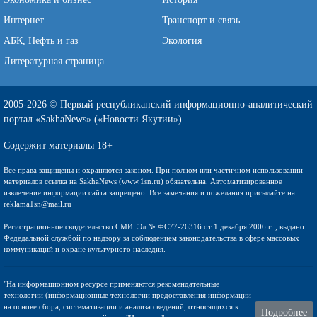
Интернет
Транспорт и связь
АБК, Нефть и газ
Экология
Литературная страница
2005-2026 © Первый республиканский информационно-аналитический
портал «SakhaNews» («Новости Якутии»)
Содержит материалы 18+
Все права защищены и охраняются законом. При полном или частичном использовании
материалов ссылка на SakhaNews (www.1sn.ru) обязательна. Автоматизированное
извлечение информации сайта запрещено. Все замечания и пожелания присылайте на
reklama1sn@mail.ru
Регистрационное свидетельство СМИ: Эл № ФС77-26316 от 1 декабря 2006 г. , выдано
Федедальной службой по надзору за соблюдением законодательства в сфере массовых
коммуникаций и охране культурного наследия.
"На информационном ресурсе применяются рекомендательные
технологии (информационные технологии предоставления информации
на основе сбора, систематизации и анализа сведений, относящихся к
Подробнее