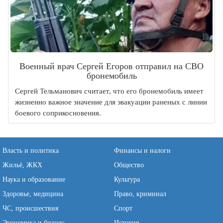
Военный врач Сергей Егоров отправил на СВО
бронемобиль
Сергей Тельманович считает, что его бронемобиль имеет
жизненно важное значение для эвакуации раненых с линии
боевого соприкосновения.
Власть и политика
Финансы и налоги
Жильё, ЖКХ
Общество
Наука и образование
Культура
Здоровье, медицина
Право, криминал
ЧС, происшествия
Спорт
Экономика и бизнес
История