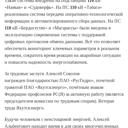
Такие системы внедрены на подстанциях
110
кВ
«Намыв» и «Судоверфь». На ПС
110
кВ «Табага»
реализована система передачи оперативно-технологической
информации и автоматизированного сбора данных. На ПС
110
кВ «Бердигестях» и «Магарассы» были введены в
эксплуатацию современные системы с поддержкой
цифровых протоколов обмена данными. Всё это позволяет
обеспечить мониторинг ключевых параметров в реальном
времени, сократить время реакции на аварийные ситуации
и повысить надежность энергоснабжения.
За трудовые заслуги Алексей Соколов
награжден благодарностью ПАО «РусГидро», почетной
грамотой ПАО «Якутскэнерго», почётным знаком
Федерации профсоюзов РС(Я) за активную работу (является
председателем комиссии по трудовым спорам). Ветеран
труда Якутскэнерго.
Будучи человеком с неистощимой энергией, Алексей
Альбертович находит время и для своих многочисленных