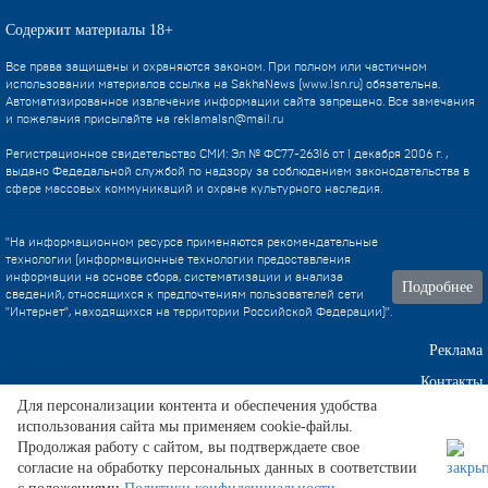
Содержит материалы 18+
Все права защищены и охраняются законом. При полном или частичном
использовании материалов ссылка на SakhaNews (www.1sn.ru) обязательна.
Автоматизированное извлечение информации сайта запрещено. Все замечания
и пожелания присылайте на
reklama1sn@mail.ru
Регистрационное свидетельство СМИ: Эл № ФС77-26316 от 1 декабря 2006 г. ,
выдано Федедальной службой по надзору за соблюдением законодательства в
сфере массовых коммуникаций и охране культурного наследия.
"На информационном ресурсе применяются рекомендательные
технологии (информационные технологии предоставления
информации на основе сбора, систематизации и анализа
Подробнее
сведений, относящихся к предпочтениям пользователей сети
"Интернет", находящихся на территории Российской Федерации)".
Реклама
Контакты
Для персонализации контента и обеспечения удобства
использования сайта мы применяем cookie-файлы.
Техническа поддержка
Продолжая работу с сайтом, вы подтверждаете свое
согласие на обработку персональных данных в соответствии