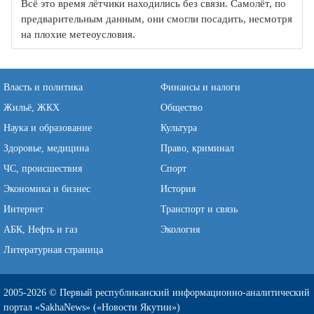
Всё это время лётчики находились без связи. Самолёт, по
предварительным данным, они смогли посадить, несмотря
на плохие метеоусловия.
Власть и политика
Финансы и налоги
Жильё, ЖКХ
Общество
Наука и образование
Культура
Здоровье, медицина
Право, криминал
ЧС, происшествия
Спорт
Экономика и бизнес
История
Интернет
Транспорт и связь
АБК, Нефть и газ
Экология
Литературная страница
2005-2026 © Первый республиканский информационно-аналитический
портал «SakhaNews» («Новости Якутии»)