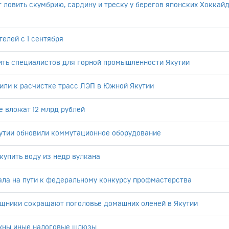
 ловить скумбрию, сардину и треску у берегов японских Хоккайд
елей с 1 сентября
ить специалистов для горной промышленности Якутии
или к расчистке трасс ЛЭП в Южной Якутии
е вложат 12 млрд рублей
кутии обновили коммутационное оборудование
купить воду из недр вулкана
ала на пути к федеральному конкурсу профмастерства
щники сокращают поголовье домашних оленей в Якутии
жны иные налоговые шлюзы