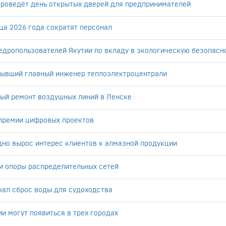
проведёт день открытых дверей для предпринимателей
ца 2026 года сократят персонал
едропользователей Якутии по вкладу в экологическую безопасн
бывший главный инженер теплоэлектроцентрали
вый ремонт воздушных линий в Ленске
премии цифровых проектов
дно вырос интерес клиентов к алмазной продукции
и опоры распределительных сетей
чал сброс воды для судоходства
и могут появиться в трех городах