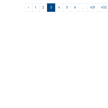
‹
1
2
3
4
5
6
...
451
452