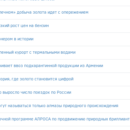
лечном» добыча золота идет с опережением
зкий рост цен на бензин
онером в истории
ленный курорт с термальными водами
чивает ввоз подкарантинной продукции из Армении
тория, где золото становится цифрой
о выросло число поездок по России
огут называться только алмазы природного происхождения
рочной программе АЛРОСА по продвижению природных бриллиант