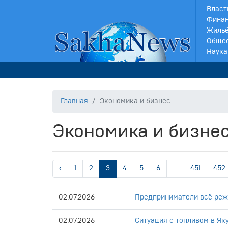
Власт
Финан
Жильё
Обще
Наука
Главная
Экономика и бизнес
Экономика и бизне
‹
1
2
3
4
5
6
...
451
452
02.07.2026
Предприниматели всё реж
02.07.2026
Ситуация с топливом в Як