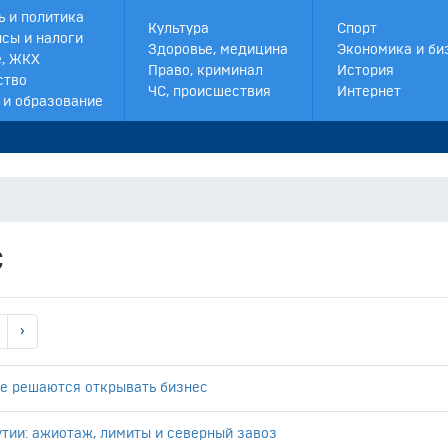
ь и политика
Культура
Спорт
сы и налоги
Здоровье, медицина
Экономика и би
, ЖКХ
Право, криминал
История
ство
ЧС, происшествия
Интернет
 и образование
с
›
е решаются открывать бизнес
утии: ажиотаж, лимиты и северный завоз