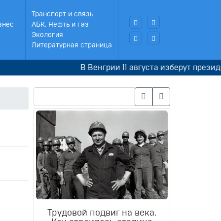
Транспорт и связь
знес
АБК, Нефть и газ
Экология
Литературная страница
В Венгрии 11 августа изберут президента
Трудовой подвиг на века.