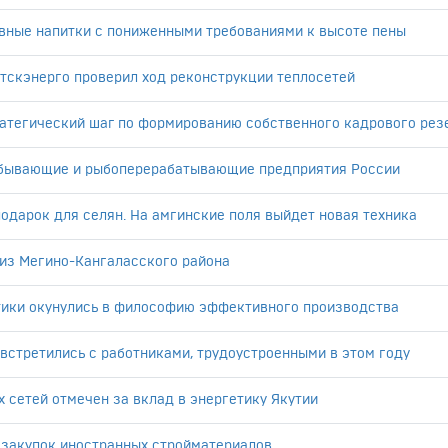
ивные напитки с пониженными требованиями к высоте пены
тскэнерго проверил ход реконструкции теплосетей
ратегический шаг по формированию собственного кадрового рез
обывающие и рыбоперерабатывающие предприятия России
одарок для селян. На амгинские поля выйдет новая техника
 из Мегино-Кангаласского района
тики окунулись в философию эффективного производства
встретились с работниками, трудоустроенными в этом году
 сетей отмечен за вклад в энергетику Якутии
сзакупок иностранных стройматериалов